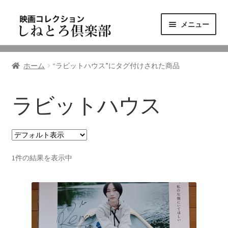
ナ
コ
メニュー
ビ
ン
ゲ
テ
ニュース
ー
ン
ホーム
“ラビットハウス”にタグ付けされた商品
シ
ツ
映画コレクション
ョ
へ
ン
ス
ラビットハウス
東三河の映画館
へ
キ
ス
ッ
しねとろ倶楽部について
キ
プ
ッ
1件の結果を表示中
プ
リンクの旅