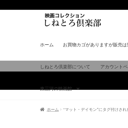
ナ
コ
ビ
ン
ゲ
テ
ー
ン
シ
ツ
ホーム
お買物カゴがありますが販売は
ョ
へ
ン
ス
へ
キ
しねとろ倶楽部について
アカウントペ
ス
ッ
キ
プ
ッ
東三河の映画館
プ
ホーム
“マット・デイモン”にタグ付けされ