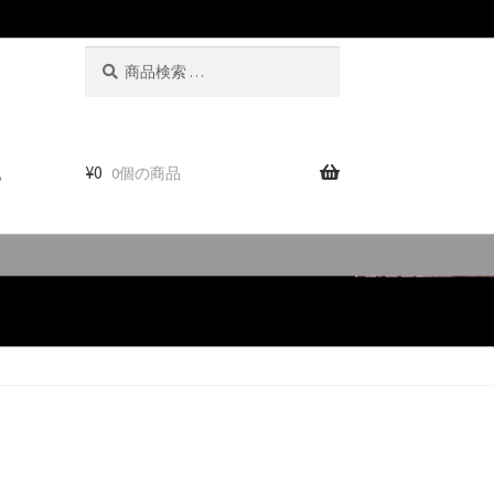
検
検
索
索
対
象:
。
¥
0
0個の商品