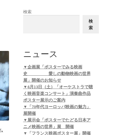
検索
検
索
ニュース
▼企画展「ポスターでみる映画
史 愛しの動物映画の世界
展」開催のお知らせ
▼6月13日（土）「オーケストラで聴
く映画音楽コンサート」演奏曲作品
ポスター展示のご案内
▼「70年代ヨーロッパ映画の魅力」
展開催
▼展示会「ポスターでたどる日本ア
ニメ映画の世界」展 開催
ム
▼「フランス映画ポスター展」開催