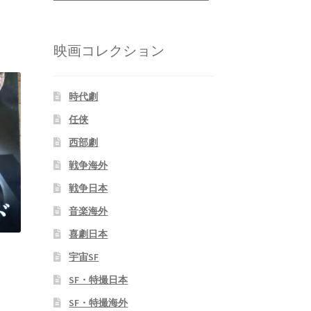
映画コレクション
時代劇
任侠
西部劇
戦争海外
戦争日本
音楽海外
喜劇日本
宇宙SF
SF・特撮日本
SF・特撮海外