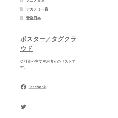
アニメ日本
アカデミー賞
音楽日本
ポスター／タグクラ
ウド
会社別や主要主演者別のリストで
す。
Facebook
sasaki's Twitter