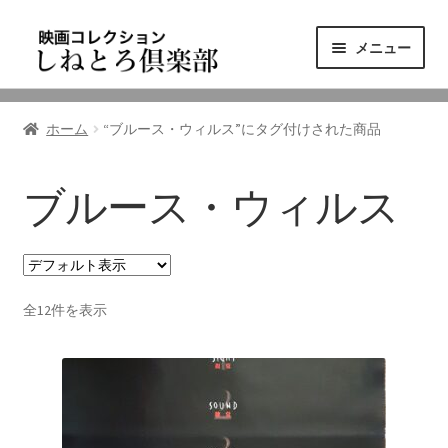
ナ
コ
メニュー
ビ
ン
ゲ
テ
ニュース
ー
ン
ホーム
“ブルース・ウィルス”にタグ付けされた商品
シ
ツ
映画コレクション
ョ
へ
ン
ス
ブルース・ウィルス
東三河の映画館
へ
キ
ス
ッ
しねとろ倶楽部について
キ
プ
ッ
全12件を表示
プ
リンクの旅