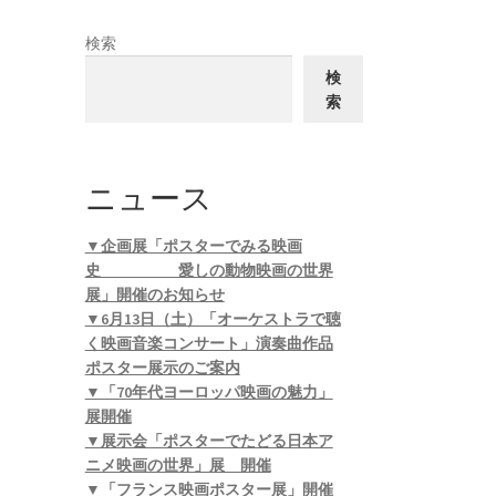
検索
検
索
ニュース
▼企画展「ポスターでみる映画
史 愛しの動物映画の世界
展」開催のお知らせ
▼6月13日（土）「オーケストラで聴
く映画音楽コンサート」演奏曲作品
ポスター展示のご案内
▼「70年代ヨーロッパ映画の魅力」
展開催
▼展示会「ポスターでたどる日本ア
ニメ映画の世界」展 開催
▼「フランス映画ポスター展」開催