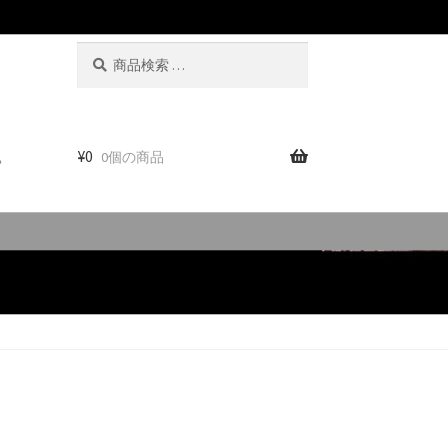
検
検
索
索
対
象:
。
¥
0
0個の商品