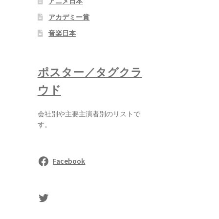
アニメ日本
アカデミー賞
音楽日本
ポスター／タグクラ
ウド
会社別や主要主演者別のリストで
す。
Facebook
sasaki's Twitter