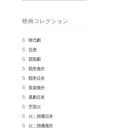
映画コレクション
時代劇
任侠
西部劇
戦争海外
戦争日本
音楽海外
喜劇日本
宇宙SF
SF・特撮日本
SF・特撮海外