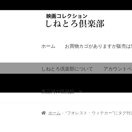
ナ
コ
ビ
ン
ゲ
テ
ー
ン
シ
ツ
ホーム
お買物カゴがありますが販売は
ョ
へ
ン
ス
へ
キ
しねとろ倶楽部について
アカウントペ
ス
ッ
キ
プ
ッ
東三河の映画館
プ
ホーム
“フオレスト・ウィテカー”にタグ付