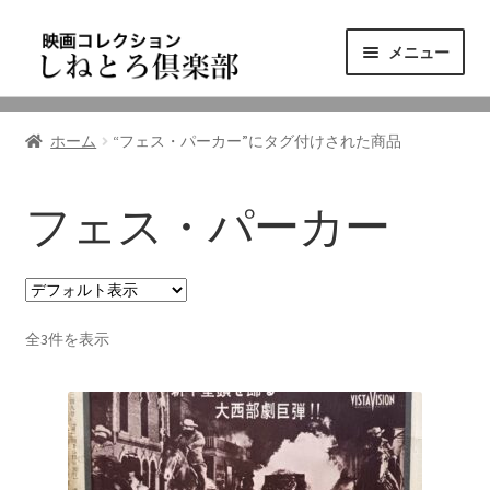
ナ
コ
メニュー
ビ
ン
ゲ
テ
ニュース
ー
ン
ホーム
“フェス・パーカー”にタグ付けされた商品
シ
ツ
映画コレクション
ョ
へ
ン
ス
フェス・パーカー
東三河の映画館
へ
キ
ス
ッ
しねとろ倶楽部について
キ
プ
ッ
全3件を表示
プ
リンクの旅