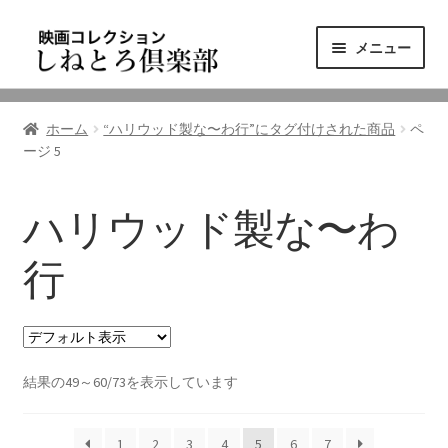
ナ
コ
メニュー
ビ
ン
ゲ
テ
ニュース
ー
ン
ホーム
“ハリウッド製な〜わ行”にタグ付けされた商品
ペ
シ
ツ
ージ 5
映画コレクション
ョ
へ
ン
ス
東三河の映画館
へ
キ
ハリウッド製な〜わ
ス
ッ
しねとろ倶楽部について
キ
プ
行
ッ
プ
リンクの旅
結果の49～60/73を表示しています
1
2
3
4
5
6
7