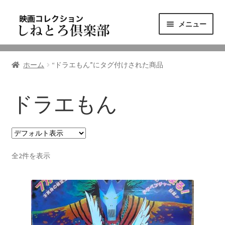
ナ
コ
メニュー
ビ
ン
ゲ
テ
ニュース
ー
ン
ホーム
“ドラエもん”にタグ付けされた商品
シ
ツ
映画コレクション
ョ
へ
ン
ス
ドラエもん
東三河の映画館
へ
キ
ス
ッ
しねとろ倶楽部について
キ
プ
ッ
全2件を表示
プ
リンクの旅