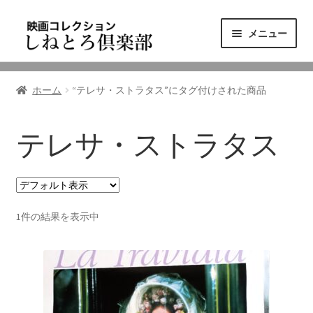
ナ
コ
メニュー
ビ
ン
ゲ
テ
ニュース
ー
ン
ホーム
“テレサ・ストラタス”にタグ付けされた商品
シ
ツ
映画コレクション
ョ
へ
ン
ス
テレサ・ストラタス
東三河の映画館
へ
キ
ス
ッ
しねとろ倶楽部について
キ
プ
ッ
1件の結果を表示中
プ
リンクの旅