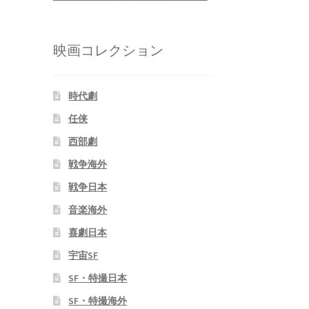
映画コレクション
時代劇
任侠
西部劇
戦争海外
戦争日本
音楽海外
喜劇日本
宇宙SF
SF・特撮日本
SF・特撮海外