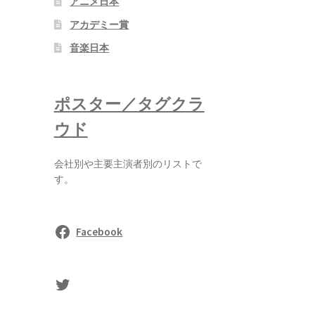
アニメ日本
アカデミー賞
音楽日本
ポスター／タグクラ
ウド
会社別や主要主演者別のリストで
す。
Facebook
sasaki's Twitter