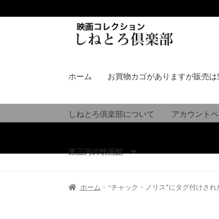
ナ
コ
ビ
ン
ゲ
テ
ー
ン
シ
ツ
ホーム
お買物カゴがありますが販売は
ョ
へ
ン
ス
へ
キ
しねとろ倶楽部について
アカウントペ
ス
ッ
キ
プ
ッ
東三河の映画館
プ
ホーム
“チャック・ノリス”にタグ付けされ