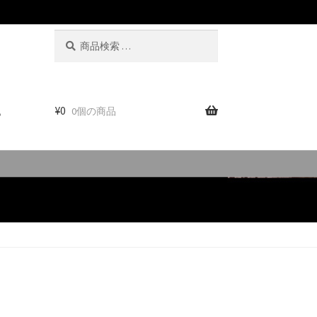
検
検
索
索
対
象:
。
¥
0
0個の商品