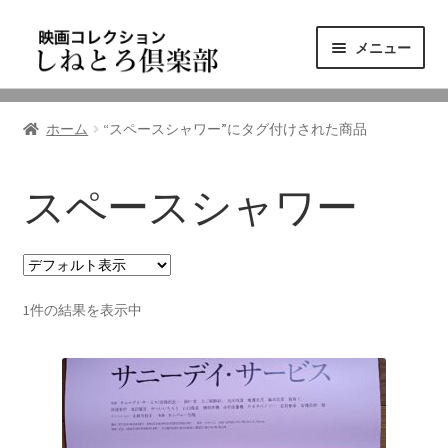
ナ
コ
メニュー
ビ
ン
ゲ
テ
ニュース
ー
ン
ホーム
“スペースシャワー”にタグ付けされた商品
シ
ツ
映画コレクション
ョ
へ
ン
ス
スペースシャワー
東三河の映画館
へ
キ
ス
ッ
しねとろ倶楽部について
キ
プ
ッ
1件の結果を表示中
プ
リンクの旅