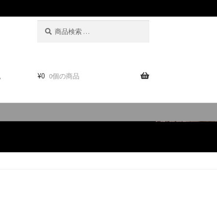
検
検
索
索
対
象:
。
¥
0
0個の商品