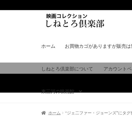
ナ
コ
ビ
ン
ゲ
テ
ー
ン
シ
ツ
ホーム
お買物カゴがありますが販売は
ョ
へ
ン
ス
へ
キ
しねとろ倶楽部について
アカウントペ
ス
ッ
キ
プ
ッ
東三河の映画館
プ
ホーム
“ジェ二ファー・ジョーンズ”にタグ