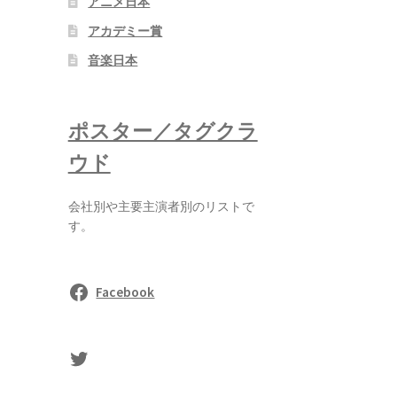
アニメ日本
アカデミー賞
音楽日本
ポスター／タグクラ
ウド
会社別や主要主演者別のリストで
す。
Facebook
sasaki's Twitter