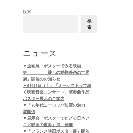
検索
検
索
ニュース
▼企画展「ポスターでみる映画
史 愛しの動物映画の世界
展」開催のお知らせ
▼6月13日（土）「オーケストラで聴
く映画音楽コンサート」演奏曲作品
ポスター展示のご案内
▼「70年代ヨーロッパ映画の魅力」
展開催
▼展示会「ポスターでたどる日本ア
ニメ映画の世界」展 開催
▼「フランス映画ポスター展」開催