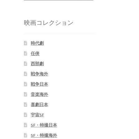
映画コレクション
時代劇
任侠
西部劇
戦争海外
戦争日本
音楽海外
喜劇日本
宇宙SF
SF・特撮日本
SF・特撮海外