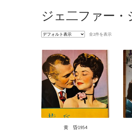
ジェ二ファー・
全2件を表示
黄 昏1954