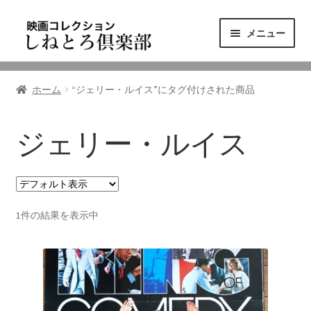
ナ
コ
メニュー
ビ
ン
ゲ
テ
ニュース
ー
ン
ホーム
“ジェリー・ルイス”にタグ付けされた商品
シ
ツ
映画コレクション
ョ
へ
ン
ス
ジェリー・ルイス
東三河の映画館
へ
キ
ス
ッ
しねとろ倶楽部について
キ
プ
ッ
1件の結果を表示中
プ
リンクの旅