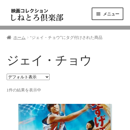
ナ
コ
メニュー
ビ
ン
ゲ
テ
ニュース
ー
ン
ホーム
“ジェイ・チョウ”にタグ付けされた商品
シ
ツ
映画コレクション
ョ
へ
ン
ス
ジェイ・チョウ
東三河の映画館
へ
キ
ス
ッ
しねとろ倶楽部について
キ
プ
ッ
1件の結果を表示中
プ
リンクの旅