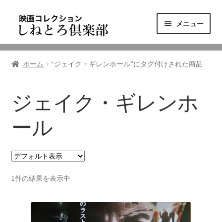
ナ
コ
メニュー
ビ
ン
ゲ
テ
ニュース
ー
ン
ホーム
“ジェイク・ギレンホール”にタグ付けされた商品
シ
ツ
映画コレクション
ョ
へ
ン
ス
ジェイク・ギレンホ
東三河の映画館
へ
キ
ス
ッ
ール
しねとろ倶楽部について
キ
プ
ッ
プ
リンクの旅
1件の結果を表示中