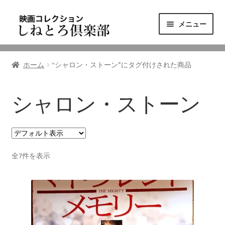
ナ
コ
メニュー
ビ
ン
ゲ
テ
ニュース
ー
ン
ホーム
“シャロン・ストーン”にタグ付けされた商品
シ
ツ
映画コレクション
ョ
へ
ン
ス
シャロン・ストーン
東三河の映画館
へ
キ
ス
ッ
しねとろ倶楽部について
キ
プ
ッ
全7件を表示
プ
リンクの旅