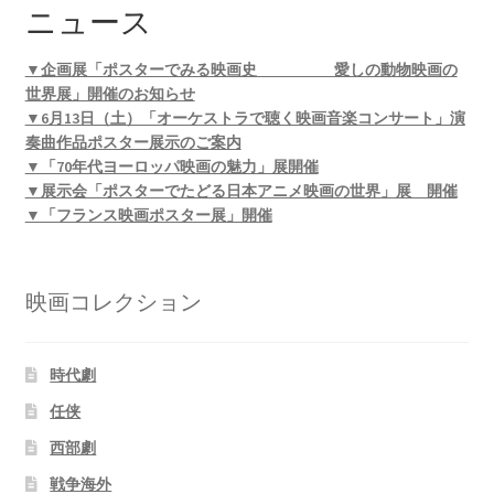
ニュース
▼企画展「ポスターでみる映画史 愛しの動物映画の
世界展」開催のお知らせ
▼6月13日（土）「オーケストラで聴く映画音楽コンサート」演
奏曲作品ポスター展示のご案内
▼「70年代ヨーロッパ映画の魅力」展開催
▼展示会「ポスターでたどる日本アニメ映画の世界」展 開催
▼「フランス映画ポスター展」開催
映画コレクション
時代劇
任侠
西部劇
戦争海外