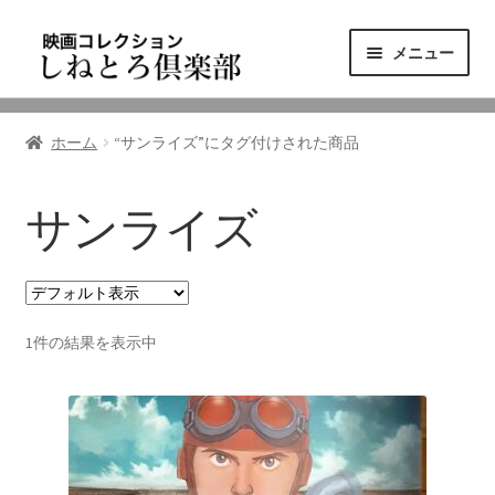
ナ
コ
メニュー
ビ
ン
ゲ
テ
ニュース
ー
ン
ホーム
“サンライズ”にタグ付けされた商品
シ
ツ
映画コレクション
ョ
へ
ン
ス
サンライズ
東三河の映画館
へ
キ
ス
ッ
しねとろ倶楽部について
キ
プ
ッ
1件の結果を表示中
プ
リンクの旅