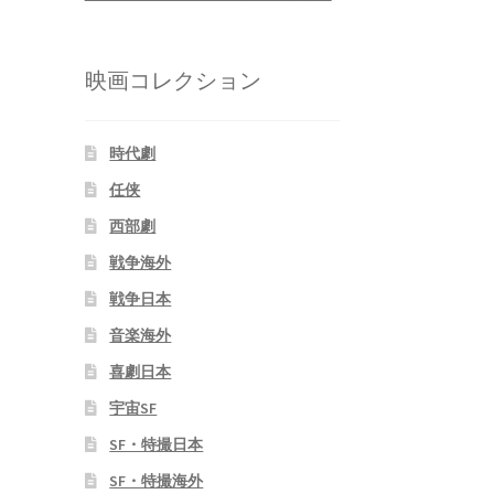
映画コレクション
時代劇
任侠
西部劇
戦争海外
戦争日本
音楽海外
喜劇日本
宇宙SF
SF・特撮日本
SF・特撮海外