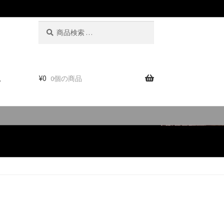
検
検
索
索
対
象:
。
¥
0
0個の商品