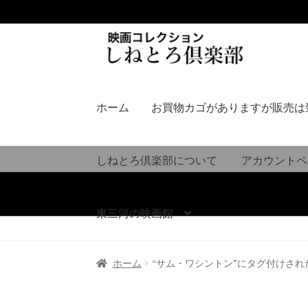
ナ
コ
ビ
ン
ゲ
テ
ー
ン
シ
ツ
ホーム
お買物カゴがありますが販売は
ョ
へ
ン
ス
へ
キ
しねとろ倶楽部について
アカウントペ
ス
ッ
キ
プ
ッ
東三河の映画館
プ
ホーム
“サム・ワシントン”にタグ付けされ