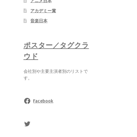
アニメ日本
アカデミー賞
音楽日本
ポスター／タグクラ
ウド
会社別や主要主演者別のリストで
す。
Facebook
sasaki's Twitter