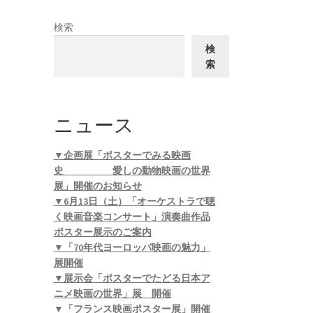
検索
検
索
ニュース
▼企画展「ポスターでみる映画
史 愛しの動物映画の世界
展」開催のお知らせ
▼6月13日（土）「オーケストラで聴
く映画音楽コンサート」演奏曲作品
ポスター展示のご案内
▼「70年代ヨーロッパ映画の魅力」
展開催
▼展示会「ポスターでたどる日本ア
ニメ映画の世界」展 開催
▼「フランス映画ポスター展」開催