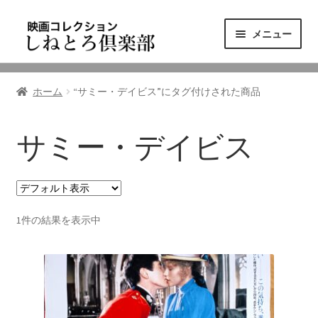
ナ
コ
メニュー
ビ
ン
ゲ
テ
ニュース
ー
ン
ホーム
“サミー・デイビス”にタグ付けされた商品
シ
ツ
映画コレクション
ョ
へ
ン
ス
サミー・デイビス
東三河の映画館
へ
キ
ス
ッ
しねとろ倶楽部について
キ
プ
ッ
1件の結果を表示中
プ
リンクの旅