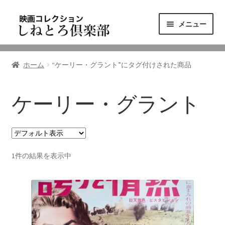
ナ
コ
メニュー
ビ
ン
ゲ
テ
ニュース
ー
ン
ホーム
“ケーリー・グラント”にタグ付けされた商品
シ
ツ
映画コレクション
ョ
へ
ン
ス
ケーリー・グラント
東三河の映画館
へ
キ
ス
ッ
しねとろ倶楽部について
キ
プ
ッ
1件の結果を表示中
プ
リンクの旅