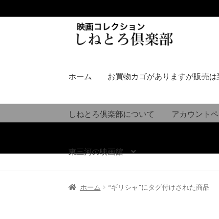
ナ
コ
ビ
ン
ゲ
テ
ー
ン
シ
ツ
ホーム
お買物カゴがありますが販売は
ョ
へ
ン
ス
へ
キ
しねとろ倶楽部について
アカウントペ
ス
ッ
キ
プ
ッ
東三河の映画館
プ
ホーム
“ギリシャ”にタグ付けされた商品