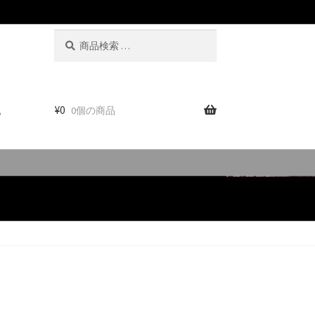
検
検
索
索
対
象:
。
¥
0
0個の商品