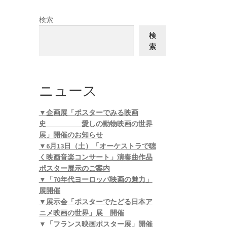
検索
検
索
ニュース
▼企画展「ポスターでみる映画
史 愛しの動物映画の世界
展」開催のお知らせ
▼6月13日（土）「オーケストラで聴
く映画音楽コンサート」演奏曲作品
ポスター展示のご案内
▼「70年代ヨーロッパ映画の魅力」
展開催
▼展示会「ポスターでたどる日本ア
ニメ映画の世界」展 開催
▼「フランス映画ポスター展」開催