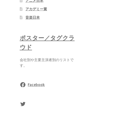
アニメ日本
アカデミー賞
音楽日本
ポスター／タグクラ
ウド
会社別や主要主演者別のリストで
す。
Facebook
sasaki's Twitter