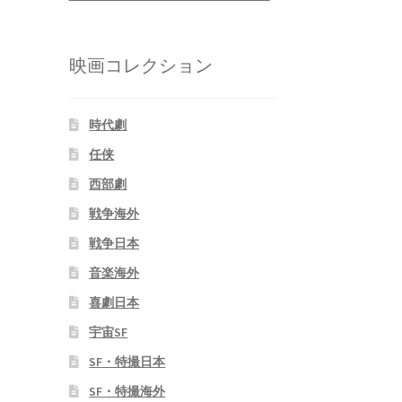
映画コレクション
時代劇
任侠
西部劇
戦争海外
戦争日本
音楽海外
喜劇日本
宇宙SF
SF・特撮日本
SF・特撮海外