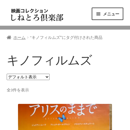
ナ
コ
メニュー
ビ
ン
ゲ
テ
ニュース
ー
ン
ホーム
“キノフィルムズ”にタグ付けされた商品
シ
ツ
映画コレクション
ョ
へ
ン
ス
キノフィルムズ
東三河の映画館
へ
キ
ス
ッ
しねとろ倶楽部について
キ
プ
ッ
全3件を表示
プ
リンクの旅