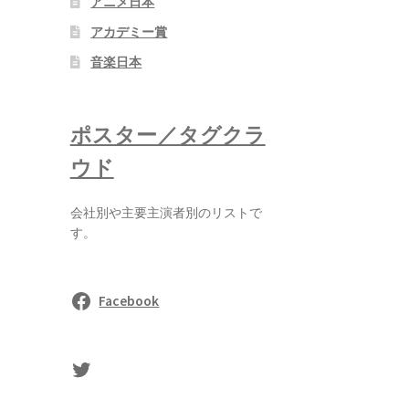
アニメ日本
アカデミー賞
音楽日本
ポスター／タグクラ
ウド
会社別や主要主演者別のリストで
す。
Facebook
sasaki's Twitter