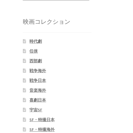
映画コレクション
時代劇
任侠
西部劇
戦争海外
戦争日本
音楽海外
喜劇日本
宇宙SF
SF・特撮日本
SF・特撮海外