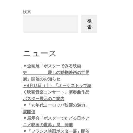
検索
検
索
ニュース
▼企画展「ポスターでみる映画
史 愛しの動物映画の世界
展」開催のお知らせ
▼6月13日（土）「オーケストラで聴
く映画音楽コンサート」演奏曲作品
ポスター展示のご案内
▼「70年代ヨーロッパ映画の魅力」
展開催
▼展示会「ポスターでたどる日本ア
ニメ映画の世界」展 開催
▼「フランス映画ポスター展」開催