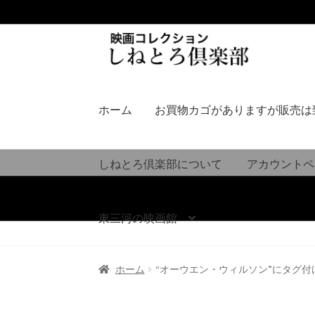
ナ
コ
ビ
ン
ゲ
テ
ー
ン
シ
ツ
ホーム
お買物カゴがありますが販売は
ョ
へ
ン
ス
へ
キ
しねとろ倶楽部について
アカウントペ
ス
ッ
キ
プ
ッ
東三河の映画館
プ
ホーム
“オーウエン・ウィルソン”にタグ付