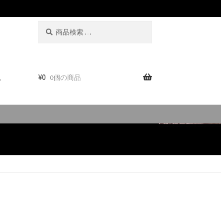
検
検
索
索
対
象:
。
¥
0
0個の商品