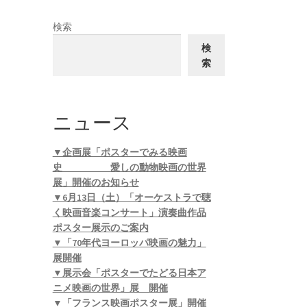
検索
検
索
ニュース
▼企画展「ポスターでみる映画
史 愛しの動物映画の世界
展」開催のお知らせ
▼6月13日（土）「オーケストラで聴
く映画音楽コンサート」演奏曲作品
ポスター展示のご案内
▼「70年代ヨーロッパ映画の魅力」
展開催
▼展示会「ポスターでたどる日本ア
ニメ映画の世界」展 開催
▼「フランス映画ポスター展」開催