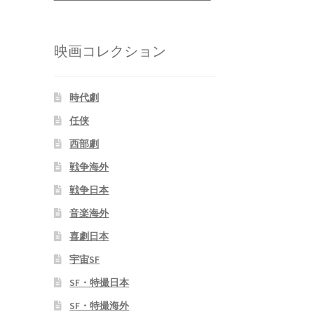
映画コレクション
時代劇
任侠
西部劇
戦争海外
戦争日本
音楽海外
喜劇日本
宇宙SF
SF・特撮日本
SF・特撮海外