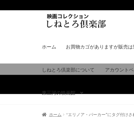
ナ
コ
ビ
ン
ゲ
テ
ー
ン
シ
ツ
ホーム
お買物カゴがありますが販売は
ョ
へ
ン
ス
へ
キ
しねとろ倶楽部について
アカウントペ
ス
ッ
キ
プ
ッ
東三河の映画館
プ
ホーム
“エリノア・パーカー”にタグ付けさ