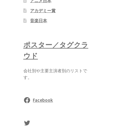
アニメ日本
アカデミー賞
音楽日本
ポスター／タグクラ
ウド
会社別や主要主演者別のリストで
す。
Facebook
sasaki's Twitter