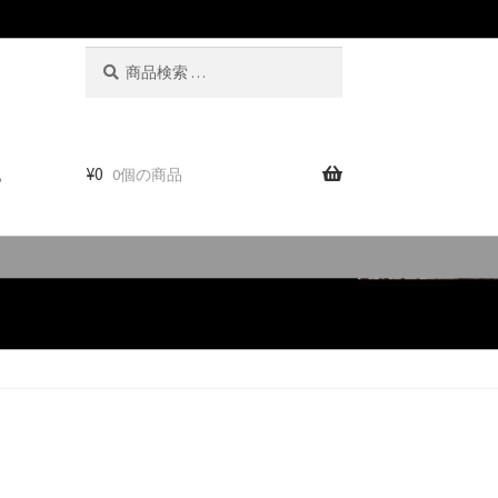
検
検
索
索
対
象:
。
¥
0
0個の商品