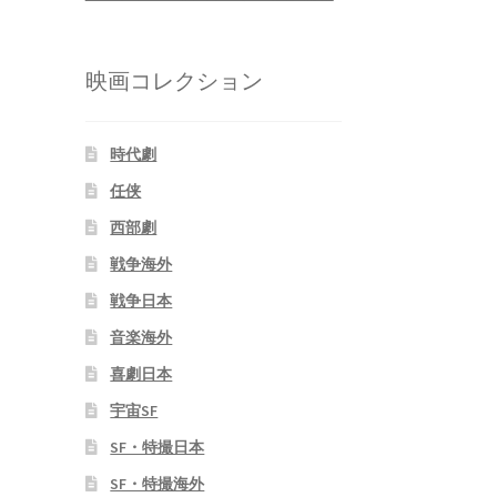
映画コレクション
時代劇
任侠
西部劇
戦争海外
戦争日本
音楽海外
喜劇日本
宇宙SF
SF・特撮日本
SF・特撮海外