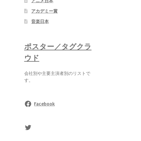
アニメ日本
アカデミー賞
音楽日本
ポスター／タグクラ
ウド
会社別や主要主演者別のリストで
す。
Facebook
sasaki's Twitter