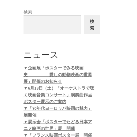
検索
検
索
ニュース
▼企画展「ポスターでみる映画
史 愛しの動物映画の世界
展」開催のお知らせ
▼6月13日（土）「オーケストラで聴
く映画音楽コンサート」演奏曲作品
ポスター展示のご案内
▼「70年代ヨーロッパ映画の魅力」
展開催
▼展示会「ポスターでたどる日本ア
ニメ映画の世界」展 開催
▼「フランス映画ポスター展」開催