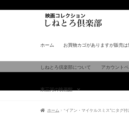
ナ
コ
ビ
ン
ゲ
テ
ー
ン
シ
ツ
ホーム
お買物カゴがありますが販売は
ョ
へ
ン
ス
へ
キ
しねとろ倶楽部について
アカウントペ
ス
ッ
キ
プ
ッ
東三河の映画館
プ
ホーム
“イアン・マイケルスミス”にタグ付