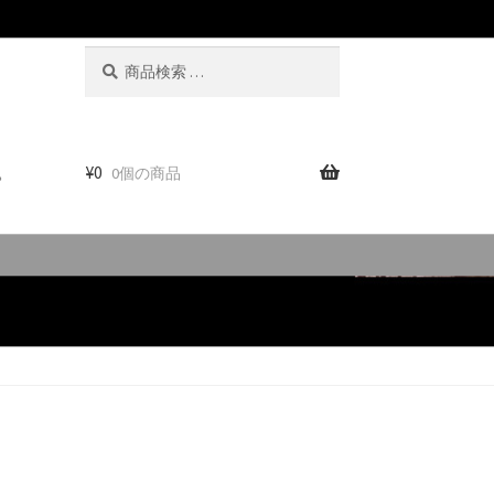
検
検
索
索
対
象:
。
¥
0
0個の商品