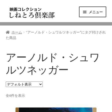
ナ
コ
メニュー
ビ
ン
ゲ
テ
ニュース
ー
ン
ホーム
“アーノルド・シュワルツネッガー”にタグ付けされ
シ
ツ
た商品
映画コレクション
ョ
へ
ン
ス
東三河の映画館
へ
キ
アーノルド・シュワ
ス
ッ
しねとろ倶楽部について
キ
プ
ルツネッガー
ッ
プ
リンクの旅
全6件を表示