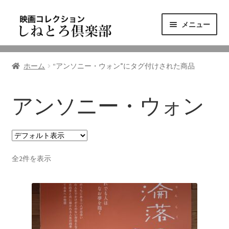
ナ
コ
メニュー
ビ
ン
ゲ
テ
ニュース
ー
ン
ホーム
“アンソニー・ウォン”にタグ付けされた商品
シ
ツ
映画コレクション
ョ
へ
ン
ス
アンソニー・ウォン
東三河の映画館
へ
キ
ス
ッ
しねとろ倶楽部について
キ
プ
ッ
全2件を表示
プ
リンクの旅