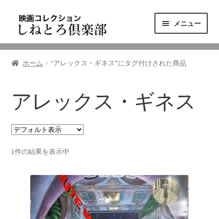
ナ
コ
メニュー
ビ
ン
ゲ
テ
ニュース
ー
ン
ホーム
“アレックス・ギネス”にタグ付けされた商品
シ
ツ
映画コレクション
ョ
へ
ン
ス
アレックス・ギネス
東三河の映画館
へ
キ
ス
ッ
しねとろ倶楽部について
キ
プ
ッ
1件の結果を表示中
プ
リンクの旅