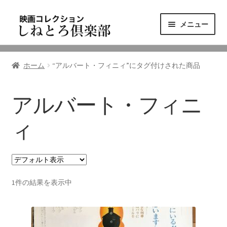
ナ
コ
メニュー
ビ
ン
ゲ
テ
ニュース
ー
ン
ホーム
“アルバート・フィニィ”にタグ付けされた商品
シ
ツ
映画コレクション
ョ
へ
ン
ス
アルバート・フィニ
東三河の映画館
へ
キ
ス
ッ
ィ
しねとろ倶楽部について
キ
プ
ッ
プ
リンクの旅
1件の結果を表示中