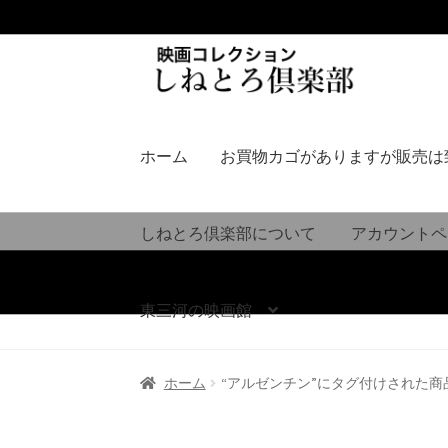
ナ
コ
ビ
ン
ゲ
テ
ー
ン
シ
ツ
ホーム
お買物カゴがありますが販売は
ョ
へ
ン
ス
へ
キ
しねとろ倶楽部について
アカウントペ
ス
ッ
キ
プ
ッ
東三河の映画館
プ
ホーム
“アルゼンチン”にタグ付けされた商