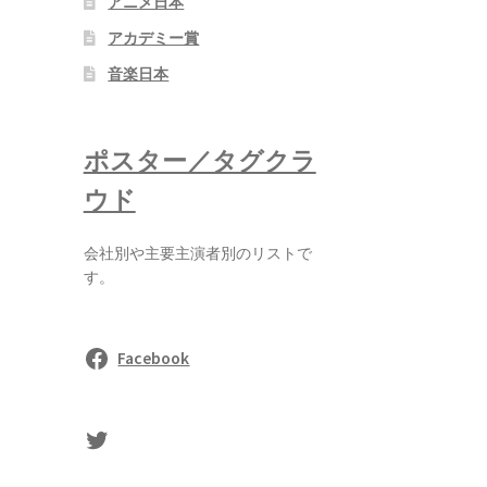
アニメ日本
アカデミー賞
音楽日本
ポスター／タグクラ
ウド
会社別や主要主演者別のリストで
す。
Facebook
sasaki's Twitter