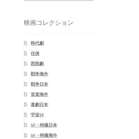
映画コレクション
時代劇
任侠
西部劇
戦争海外
戦争日本
音楽海外
喜劇日本
宇宙SF
SF・特撮日本
SF・特撮海外