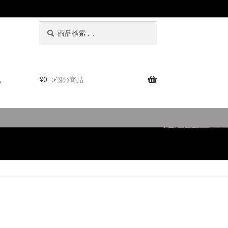
検
検
索
索
対
象:
。
¥
0
0個の商品