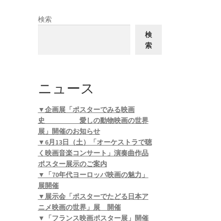
検索
検
索
ニュース
▼企画展「ポスターでみる映画
史 愛しの動物映画の世界
展」開催のお知らせ
▼6月13日（土）「オーケストラで聴
く映画音楽コンサート」演奏曲作品
ポスター展示のご案内
▼「70年代ヨーロッパ映画の魅力」
展開催
▼展示会「ポスターでたどる日本ア
ニメ映画の世界」展 開催
▼「フランス映画ポスター展」開催