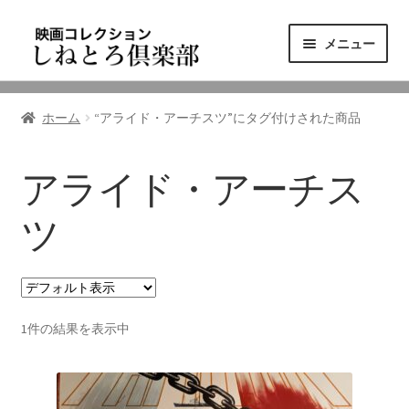
ナ
コ
メニュー
ビ
ン
ゲ
テ
ニュース
ー
ン
ホーム
“アライド・アーチスツ”にタグ付けされた商品
シ
ツ
映画コレクション
ョ
へ
ン
ス
アライド・アーチス
東三河の映画館
へ
キ
ス
ッ
ツ
しねとろ倶楽部について
キ
プ
ッ
プ
リンクの旅
1件の結果を表示中