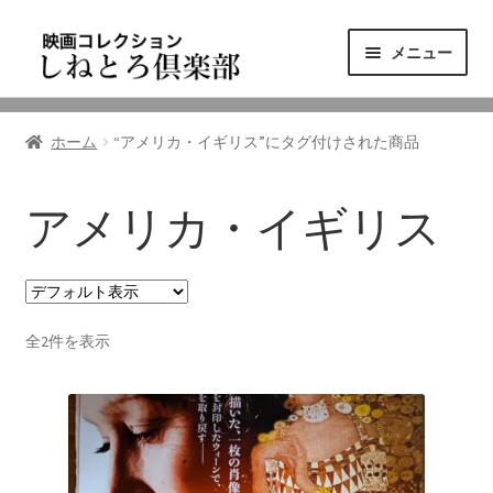
ナ
コ
メニュー
ビ
ン
ゲ
テ
ニュース
ー
ン
ホーム
“アメリカ・イギリス”にタグ付けされた商品
シ
ツ
映画コレクション
ョ
へ
ン
ス
アメリカ・イギリス
東三河の映画館
へ
キ
ス
ッ
しねとろ倶楽部について
キ
プ
ッ
全2件を表示
プ
リンクの旅