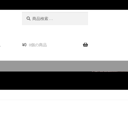
検
検
索
索
対
象:
。
¥
0
0個の商品