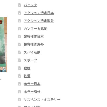
パニック
アクション活劇日本
アクション活劇海外
カンフー＆武侠
警察捜査日本
警察捜査海外
スパイ活劇
スポーツ
動物
鉄道
者
ホラー日本
ホラー海外
サスペンス・ミステリー