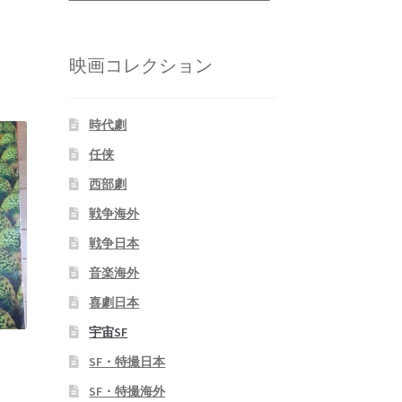
映画コレクション
時代劇
任侠
西部劇
戦争海外
戦争日本
音楽海外
喜劇日本
宇宙SF
SF・特撮日本
SF・特撮海外