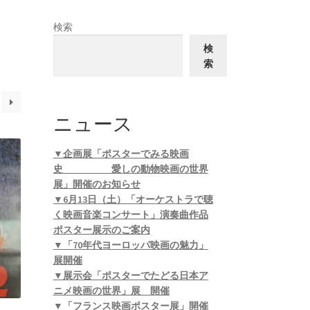
検索
検
索
ニュース
▼企画展「ポスターでみる映画
史 愛しの動物映画の世界
展」開催のお知らせ
▼6月13日（土）「オーケストラで聴
く映画音楽コンサート」演奏曲作品
ポスター展示のご案内
▼「70年代ヨーロッパ映画の魅力」
展開催
▼展示会「ポスターでたどる日本ア
ニメ映画の世界」展 開催
▼「フランス映画ポスター展」開催