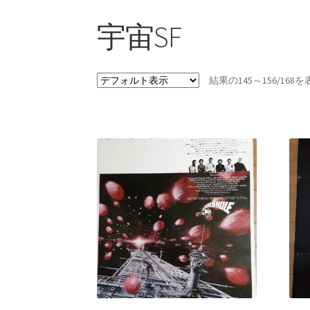
宇宙SF
結果の145～156/16