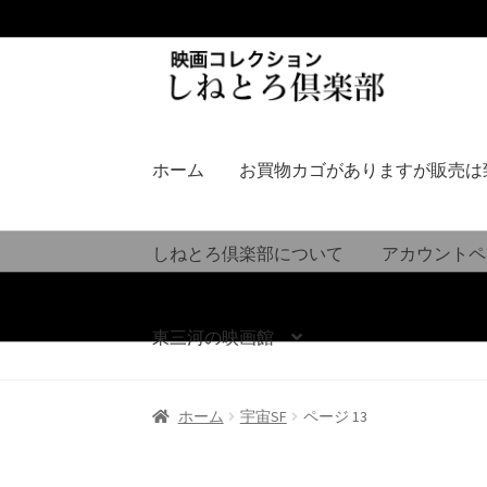
ナ
コ
ビ
ン
ゲ
テ
ー
ン
シ
ツ
ホーム
お買物カゴがありますが販売は
ョ
へ
ン
ス
へ
キ
しねとろ倶楽部について
アカウントペ
ス
ッ
キ
プ
ッ
東三河の映画館
プ
ホーム
宇宙SF
ページ 13