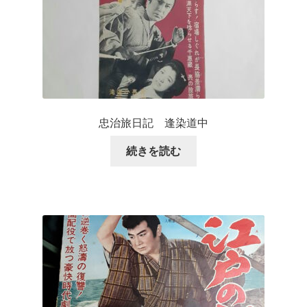
忠治旅日記 逢染道中
続きを読む