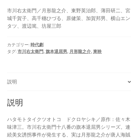
市川右太衛門／月形龍之介、東野英治郎、薄田研二、宮
城千賀子、高千穗ひづる、原健策、加賀邦男、横山エン
タツ、渡辺篤、坊屋三郎
カテゴリー:
時代劇
タグ:
市川右太衛門
,
旗本退屈男
,
月形龍之介
,
東映
説明
説明
ハタモトタイクツオトコ ドクロヤシキ／原作：佐々木
味津三。市川右太衛門十八番の旗本退屈男シリーズ。連
続美女誘拐事件が発生する、実は月形龍之介が唐人海賊