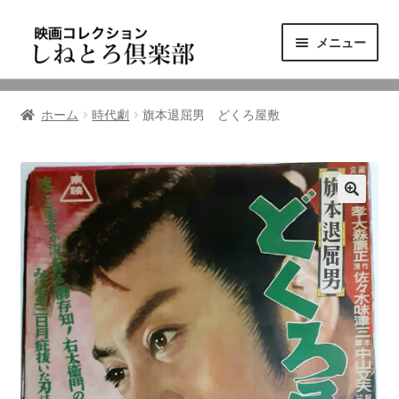
ナ
コ
メニュー
ビ
ン
ゲ
テ
ニュース
ー
ン
ホーム
時代劇
旗本退屈男 どくろ屋敷
シ
ツ
映画コレクション
ョ
へ
ン
ス
東三河の映画館
へ
キ
ス
ッ
しねとろ倶楽部について
キ
プ
ッ
プ
リンクの旅