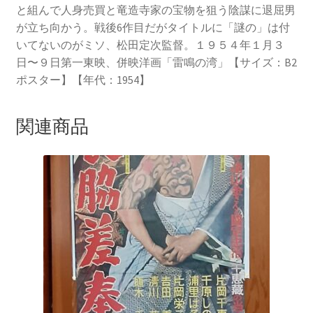
と組んで人身売買と竜造寺家の宝物を狙う陰謀に退屈男
が立ち向かう。戦後6作目だがタイトルに「謎の」は付
いてないのがミソ、松田定次監督。１９５４年１月３
日〜９日第一東映、併映洋画「雷鳴の湾」【サイズ：B2
ポスター】【年代：1954】
関連商品