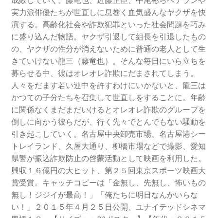
実力派俳優たちが世直しに息巻く血気盛んなヤクザを快
演する。高齢化社会や詐欺犯罪といった社会問題を巧み
に盛り込んだ物語。ヤクザ引退して組長を引退したもの
の、ヤクザの性分が消えないために普通の老人として生
きていけない龍三（藤竜也）。そんな毎日にいら立ちを
募らせる中、彼はオレオレ詐欺にだまされてしまう。
人々をだます若い連中を許すわけにいかないと、龍三は
かつての子分たちを召集して世直しをすることに。年齢
に関係なくまだまだいけるとオレオレ詐欺のグループを
倒しに向かう彼らだが、行く先々でとんでもない騒動を
引き起こしていく。名古屋中央卸売市場、名古屋港シー
トレイランド、久屋大通り、柳橋市場などで撮影、愛知
県警が振込詐欺防止の啓蒙活動として映画を利用した。
興収１６億円の大ヒット、第２５回東京スポーツ映画大
賞受賞。キャッチコピーは「金無し、先無し、怖いもの
無し！ジジイが最高！」「俺たちに明日なんかいらな
い！」２０１５年４月２５日公開、ユナイテッドシネマ