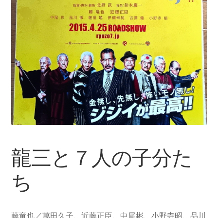
龍三と７人の子分た
ち
藤竜也／萬田久子、近藤正臣、中尾彬、小野寺昭、品川