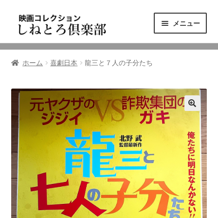
ナ
コ
メニュー
ビ
ン
ゲ
テ
ニュース
ー
ン
ホーム
喜劇日本
龍三と７人の子分たち
シ
ツ
映画コレクション
ョ
へ
ン
ス
東三河の映画館
へ
キ
ス
ッ
しねとろ倶楽部について
キ
プ
ッ
プ
リンクの旅