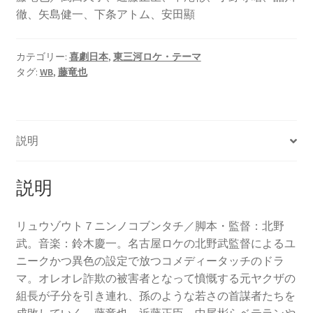
徹、矢島健一、下条アトム、安田顯
カテゴリー:
喜劇日本
,
東三河ロケ・テーマ
タグ:
WB
,
藤竜也
説明
説明
リュウゾウト７ニンノコブンタチ／脚本・監督：北野
武。音楽：鈴木慶一。名古屋ロケの北野武監督によるユ
ニークかつ異色の設定で放つコメディータッチのドラ
マ。オレオレ詐欺の被害者となって憤慨する元ヤクザの
組長が子分を引き連れ、孫のような若さの首謀者たちを
成敗していく。藤竜也、近藤正臣、中尾彬らベテランや