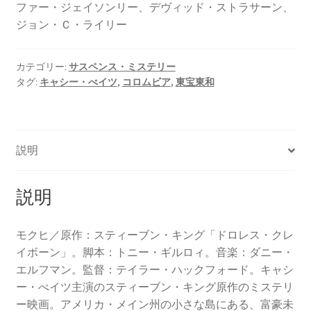
ファー・ジェイソンリー、デヴィッド・ストラサーン、
ジョン・Ｃ・ライリー
カテゴリー:
サスペンス・ミステリー
タグ:
キャシー・べイツ
,
コロムビア
,
東宝東和
説明
説明
モクヒ／原作：スティーブン・キング「ドロレス・クレ
イボーン」。脚本：トニー・ギルロィ。音楽：ダニー・
エルフマン。監督：テイラー・ハックフォード。キャシ
ー・べイツ主演のスティーブン・キング原作のミステリ
ー映画。アメリカ・メイン州の小さな島にある、富豪未