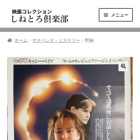
ナ
コ
メニュー
ビ
ン
ゲ
テ
ニュース
ー
ン
ホーム
サスペンス・ミステリー
黙秘
シ
ツ
映画コレクション
ョ
へ
ン
ス
東三河の映画館
へ
キ
ス
ッ
しねとろ倶楽部について
キ
プ
ッ
プ
リンクの旅