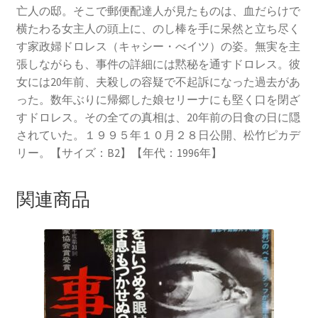
亡人の邸。そこで郵便配達人が見たものは、血だらけで
横たわる女主人の頭上に、のし棒を手に呆然と立ち尽く
す家政婦ドロレス（キャシー・べイツ）の姿。無実を主
張しながらも、事件の詳細には黙秘を通すドロレス。彼
女には20年前、夫殺しの容疑で不起訴になった過去があ
った。数年ぶりに帰郷した娘セリーナにも堅く口を閉ざ
すドロレス。その全ての真相は、20年前の日食の日に隠
されていた。１９９５年１０月２８日公開、松竹ピカデ
リー。【サイズ：B2】【年代：1996年】
関連商品