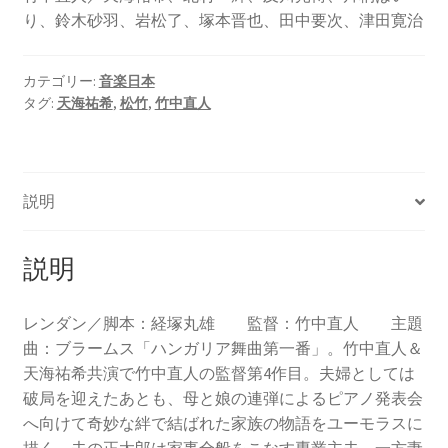
り、鈴木砂羽、岩松了、塚本晋也、田中要次、津田寛治
カテゴリー:
音楽日本
タグ:
天海祐希
,
松竹
,
竹中直人
説明
説明
レンダン／脚本：経塚丸雄 監督：竹中直人 主題
曲：ブラームス「ハンガリア舞曲第一番」。竹中直人＆
天海祐希共演で竹中直人の監督第4作目。夫婦としては
破局を迎えたあとも、母と娘の連弾によるピアノ発表会
へ向けて奇妙な絆で結ばれた家族の物語をユーモラスに
描く。夫の正太郎は家事全般をこなす専業主夫。一方妻