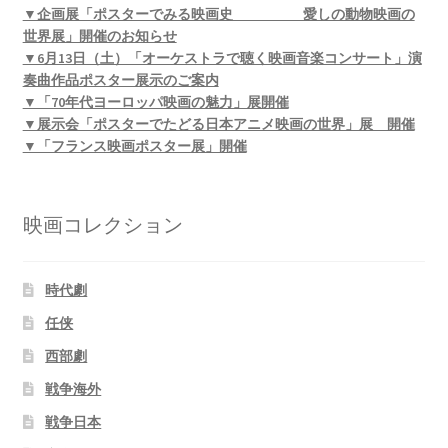
▼企画展「ポスターでみる映画史 愛しの動物映画の
世界展」開催のお知らせ
▼6月13日（土）「オーケストラで聴く映画音楽コンサート」演
奏曲作品ポスター展示のご案内
▼「70年代ヨーロッパ映画の魅力」展開催
▼展示会「ポスターでたどる日本アニメ映画の世界」展 開催
▼「フランス映画ポスター展」開催
映画コレクション
時代劇
任侠
西部劇
戦争海外
戦争日本