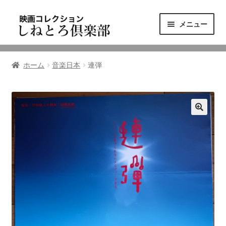
ナ
コ
メニュー
ビ
ン
ゲ
テ
ニュース
ー
ン
ホーム
音楽日本
連弾
シ
ツ
映画コレクション
ョ
へ
ン
ス
東三河の映画館
へ
キ
ス
ッ
しねとろ倶楽部について
キ
プ
ッ
プ
リンクの旅