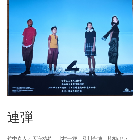
連弾
竹中直人／天海祐希、北村一輝、及川光博、片桐はい