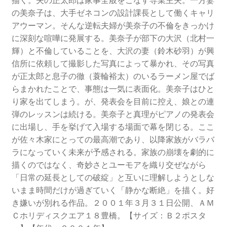
の美奈子は、大手ゼネコンの設計課長として働くキャリ
アウーマン。そんな逆転夫婦が美奈子の不倫をきっかけ
に深刻な喧嘩に発展する。美奈子が部下の大沢（北村一
輝）と不倫していることを、大沢の妻（鈴木砂羽）が興
信所に依頼して撮影した写真によって暴かれ、その写真
が正太郎と息子の徹（蓑輪裕太）のいるラーメン屋でば
らまかれたことで、事態は一気に表面化。美奈子はひと
り家を出てしまう。が、発表会を目前に控え、娘との連
弾のレッスンは続ける。美奈子と真理がピアノの発表会
に出場し、手を挙げて入場する場面で幕を閉じる。ここ
が佐々木家にとっての最高潮であり、以降家族がバラバ
ラになっていく未来が予感される。家族の崩壊を劇的に
描くのではなく、奇妙さとユーモアを織り交ぜながら
「日常の延長としての破綻」と互いに理解しようとしな
いまま時間だけが過ぎていく「静かな断絶」を描く。好
き嫌いが別れる作品。２００１年３月３１日公開、ＡＭ
Ｃホリディスクエア１８豊橋。【サイズ：Ｂ２ポスタ