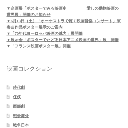
▼企画展「ポスターでみる映画史 愛しの動物映画の
世界展」開催のお知らせ
▼6月13日（土）「オーケストラで聴く映画音楽コンサート」演
奏曲作品ポスター展示のご案内
▼「70年代ヨーロッパ映画の魅力」展開催
▼展示会「ポスターでたどる日本アニメ映画の世界」展 開催
▼「フランス映画ポスター展」開催
映画コレクション
時代劇
任侠
西部劇
戦争海外
戦争日本