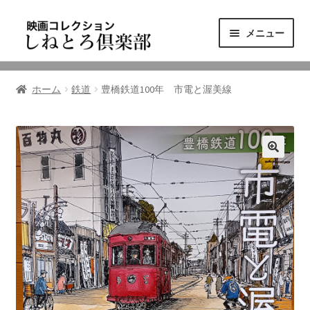
ナ
コ
メニュー
ビ
ン
ゲ
テ
ニュース
ー
ン
ホーム
鉄道
豊橋鉄道100年 市電と渥美線
シ
ツ
映画コレクション
ョ
へ
ン
ス
東三河の映画館
へ
キ
ス
ッ
しねとろ倶楽部について
キ
プ
ッ
プ
リンクの旅