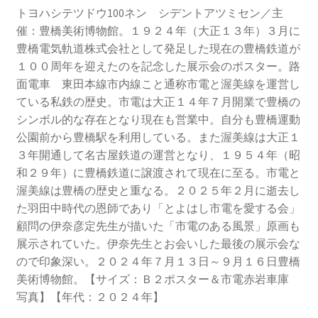
トヨハシテツドウ100ネン シデントアツミセン／主
催：豊橋美術博物館。１９２４年（大正１３年）３月に
豊橋電気軌道株式会社として発足した現在の豊橋鉄道が
１００周年を迎えたのを記念した展示会のポスター。路
面電車 東田本線市内線こと通称市電と渥美線を運営し
ている私鉄の歴史。市電は大正１４年７月開業で豊橋の
シンボル的な存在となり現在も営業中。自分も豊橋運動
公園前から豊橋駅を利用している。また渥美線は大正１
３年開通して名古屋鉄道の運営となり、１９５４年（昭
和２９年）に豊橋鉄道に譲渡されて現在に至る。市電と
渥美線は豊橋の歴史と重なる。２０２５年２月に逝去し
た羽田中時代の恩師であり「とよはし市電を愛する会」
顧問の伊奈彦定先生が描いた「市電のある風景」原画も
展示されていた。伊奈先生とお会いした最後の展示会な
ので印象深い。２０２４年７月１３日～９月１６日豊橋
美術博物館。【サイズ：Ｂ２ポスター＆市電赤岩車庫
写真】【年代：２０２４年】