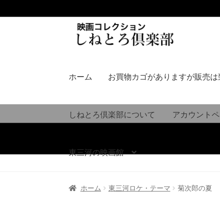
ナ
コ
ビ
ン
ゲ
テ
ー
ン
シ
ツ
ホーム
お買物カゴがありますが販売は
ョ
へ
ン
ス
へ
キ
しねとろ倶楽部について
アカウントペ
ス
ッ
キ
プ
ッ
東三河の映画館
プ
ホーム
東三河ロケ・テーマ
菊次郎の夏