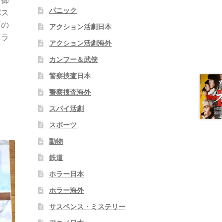
。御
パニック
バス
町の
アクション活劇日本
カラ
アクション活劇海外
カンフー＆武侠
警察捜査日本
警察捜査海外
スパイ活劇
スポーツ
動物
鉄道
ホラー日本
ホラー海外
サスペンス・ミステリー