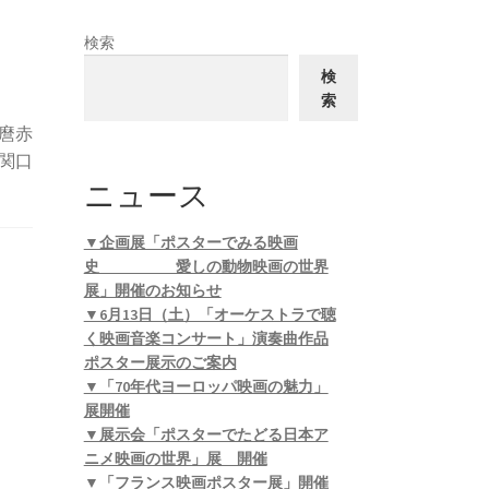
検索
検
索
麿赤
関口
ニュース
▼企画展「ポスターでみる映画
史 愛しの動物映画の世界
展」開催のお知らせ
▼6月13日（土）「オーケストラで聴
く映画音楽コンサート」演奏曲作品
ポスター展示のご案内
▼「70年代ヨーロッパ映画の魅力」
展開催
▼展示会「ポスターでたどる日本ア
ニメ映画の世界」展 開催
▼「フランス映画ポスター展」開催