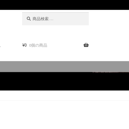
検
検
索
索
対
象:
。
¥
0
0個の商品