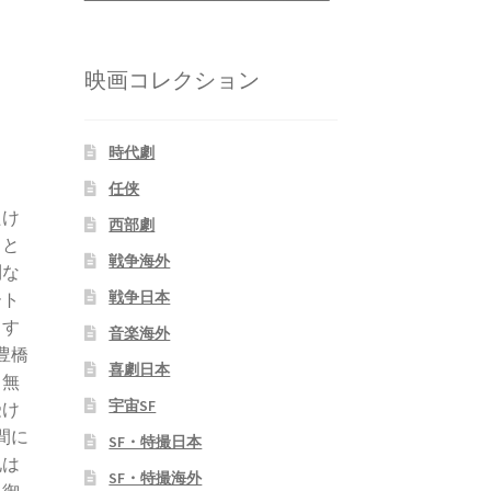
映画コレクション
時代劇
任侠
たけ
西部劇
男と
戦争海外
利な
戦争日本
ート
らす
音楽海外
豊橋
喜劇日本
、無
宇宙SF
受け
間に
SF・特撮日本
札は
SF・特撮海外