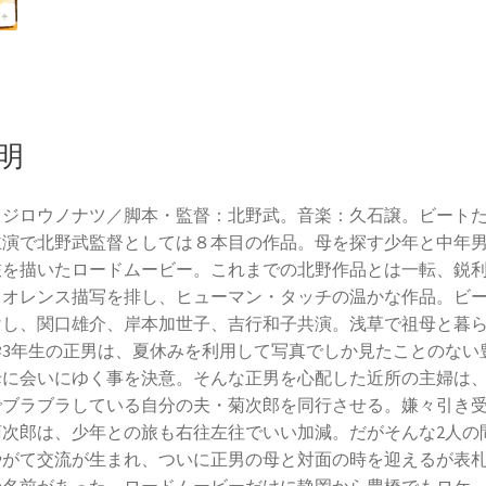
明
クジロウノナツ／脚本・監督：北野武。音楽：久石譲。ビート
主演で北野武監督としては８本目の作品。母を探す少年と中年
旅を描いたロードムービー。これまでの北野作品とは一転、鋭
イオレンス描写を排し、ヒューマン・タッチの温かな作品。ビ
けし、関口雄介、岸本加世子、吉行和子共演。浅草で祖母と暮
学3年生の正男は、夏休みを利用して写真でしか見たことのない
母に会いにゆく事を決意。そんな正男を心配した近所の主婦は
でブラブラしている自分の夫・菊次郎を同行させる。嫌々引き
菊次郎は、少年との旅も右往左往でいい加減。だがそんな2人の
やがて交流が生まれ、ついに正男の母と対面の時を迎えるが表