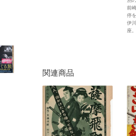
別
前
停
伊
座。
関連商品