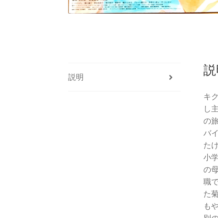
説
説明
キ
し
の
バ
た
小
の
職
た
も