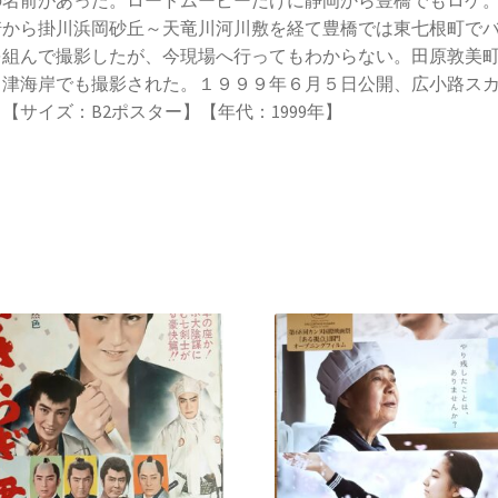
の名前があった。ロードムービーだけに静岡から豊橋でもロケ
崎から掛川浜岡砂丘～天竜川河川敷を経て豊橋では東七根町で
を組んで撮影したが、今現場へ行ってもわからない。田原敦美
川津海岸でも撮影された。１９９９年６月５日公開、広小路ス
【サイズ：B2ポスター】【年代：1999年】