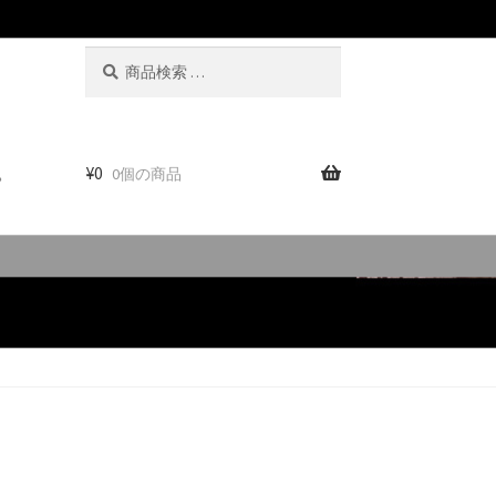
検
検
索
索
対
象:
。
¥
0
0個の商品