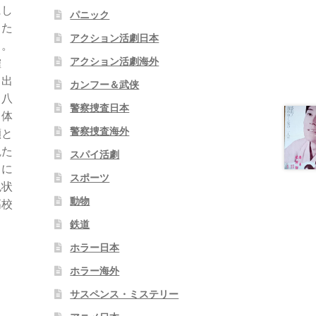
にし
パニック
った
アクション活劇日本
る。
アクション活劇海外
確
ら出
カンフー＆武侠
と八
警察捜査日本
２体
警察捜査海外
瀬と
観た
スパイ活劇
ィに
スポーツ
兇状
動物
高校
鉄道
ホラー日本
ホラー海外
サスペンス・ミステリー