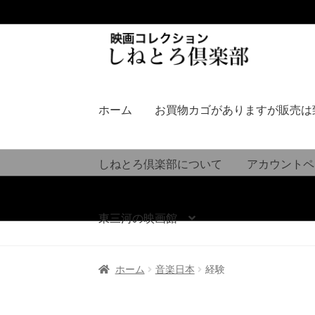
ナ
コ
ビ
ン
ゲ
テ
ー
ン
シ
ツ
ホーム
お買物カゴがありますが販売は
ョ
へ
ン
ス
へ
キ
しねとろ倶楽部について
アカウントペ
ス
ッ
キ
プ
ッ
東三河の映画館
プ
ホーム
音楽日本
経験