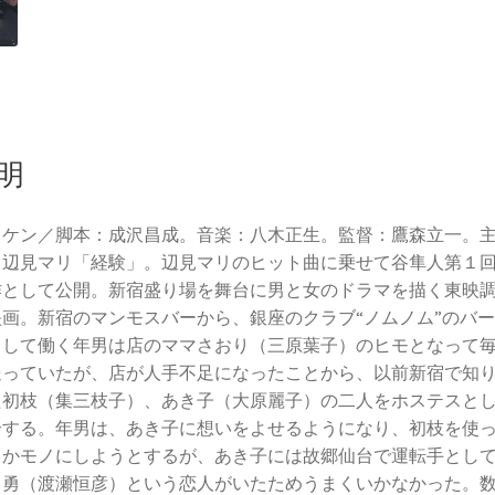
明
イケン／脚本：成沢昌成。音楽：八木正生。監督：鷹森立一。
：辺見マリ「経験」。辺見マリのヒット曲に乗せて谷隼人第１
作として公開。新宿盛り場を舞台に男と女のドラマを描く東映
映画。新宿のマンモスバーから、銀座のクラブ“ノムノム”のバ
として働く年男は店のママさおり（三原葉子）のヒモとなって
送っていたが、店が人手不足になったことから、以前新宿で知
た初枝（集三枝子）、あき子（大原麗子）の二人をホステスと
介する。年男は、あき子に想いをよせるようになり、初枝を使
とかモノにしようとするが、あき子には故郷仙台で運転手とし
く勇（渡瀬恒彦）という恋人がいたためうまくいかなかった。