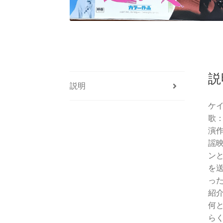
説
説明
ケ
歌
演
謡
ン
を
っ
紹
何
ら