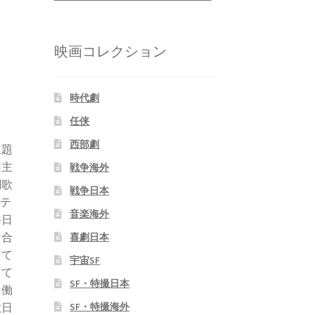
映画コレクション
時代劇
任侠
西部劇
主題
回主
戦争海外
調歌
戦争日本
ーテ
音楽海外
毎日
り合
喜劇日本
して
宇宙SF
って
SF・特撮日本
て働
SF・特撮海外
数日