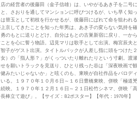
、店の経営者の後藤田（金子信雄）は、いやがるあき子を二号
うと、さおりを通してマンションに呼びつけるが、いち早く知
男は替玉として初枝を行かせるが、後藤田にばれて命を狙われ
が上京してきたことを知った年男は、あき子の変らない気持を
、勇のもとに送りとどけ、自分はもとの古巣新宿に戻り、一か
すことを心に誓う物語。辺見マリは歌手として出演。梅宮辰夫
万智子がゲスト出演。タイトルバックが人差し指に頭をつけた
男女）の「指人形？」がくっついたり離れたりという寸劇。渡
幸せを願いトラックを見送り、ひとり残った谷は「深夜映画で
倉健みたいじゃないか」と呟くのも、東映が自社作品をパロデ
ている。１９７０年１０月６日～１６日豊橋東映、併映「極道
」続映。１９７０年１２月１６日～２１日松竹シネマ、併映「
長棒立て遊び」。【サイズ：B2ポスター】【年代：1970年】