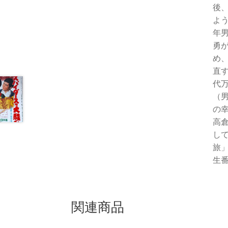
後
よ
年
勇
め
直
代
（
の
高
し
旅
生番
関連商品