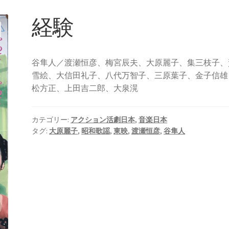
経験
谷隼人／渡瀬恒彦、梅宮辰夫、大原麗子、集三枝子、
雪絵、大信田礼子、八代万智子、三原葉子、金子信雄
松方正、上田吉二郎、大泉滉
カテゴリー:
アクション活劇日本
,
音楽日本
タグ:
大原麗子
,
昭和歌謡
,
東映
,
渡瀬恒彦
,
谷隼人