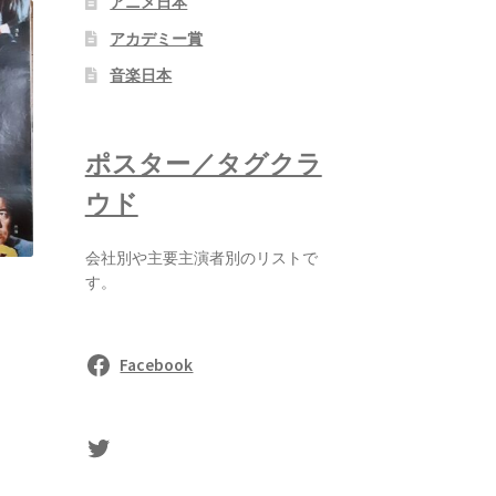
アニメ日本
アカデミー賞
音楽日本
ポスター／タグクラ
ウド
会社別や主要主演者別のリストで
す。
Facebook
sasaki's Twitter