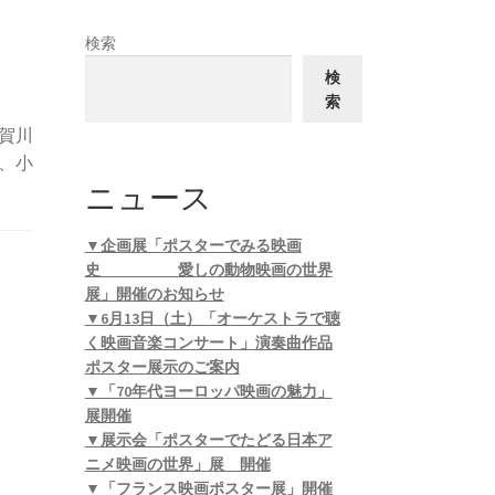
検索
検
索
賀川
、小
ニュース
▼企画展「ポスターでみる映画
史 愛しの動物映画の世界
展」開催のお知らせ
▼6月13日（土）「オーケストラで聴
く映画音楽コンサート」演奏曲作品
ポスター展示のご案内
▼「70年代ヨーロッパ映画の魅力」
展開催
▼展示会「ポスターでたどる日本ア
ニメ映画の世界」展 開催
▼「フランス映画ポスター展」開催