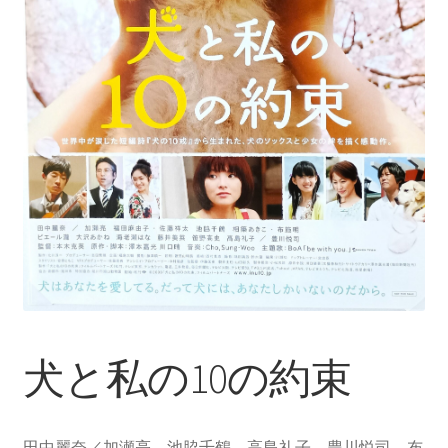
犬と私の10の約束
田中麗奈／加瀬亮、池脇千鶴、高島礼子、豊川悦司、布