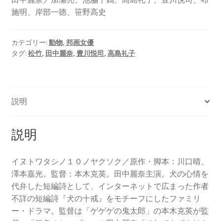
施明、岸部一徳、笹野高史
カテゴリー:
動物
,
邦画女優
タグ:
松竹
,
田中麗奈
,
豊川悦司
,
高島礼子
説明
説明
イヌトワタシノ１０ノヤクソク／原作・脚本：川口晴、
澤本嘉光。監督：本木克英。田中麗奈主演。犬の心情を
代弁した短編詩として、インターネットで広まった作者
不詳の短編詩『犬の十戒』をモチーフにしたファミリ
ー・ドラマ。監督は「ゲゲゲの鬼太郎」の本木克英が監