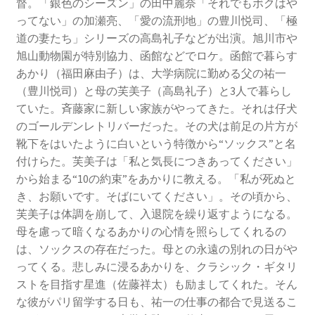
督。「銀色のシーズン」の田中麗奈「それでもボクはや
ってない」の加瀬亮、「愛の流刑地」の豊川悦司、「極
道の妻たち」シリーズの高島礼子などが出演。旭川市や
旭山動物園が特別協力、函館などでロケ。函館で暮らす
あかり（福田麻由子）は、大学病院に勤める父の祐一
（豊川悦司）と母の芙美子（高島礼子）と3人で暮らし
ていた。斉藤家に新しい家族がやってきた。それは仔犬
のゴールデンレトリバーだった。その犬は前足の片方が
靴下をはいたように白いという特徴から“ソックス”と名
付けらた。芙美子は「私と気長につきあってください」
から始まる“10の約束”をあかりに教える。「私が死ぬと
き、お願いです。そばにいてください」。その頃から、
芙美子は体調を崩して、入退院を繰り返すようになる。
母を慮って暗くなるあかりの心情を照らしてくれるの
は、ソックスの存在だった。母との永遠の別れの日がや
ってくる。悲しみに浸るあかりを、クラシック・ギタリ
ストを目指す星進（佐藤祥太）も励ましてくれた。そん
な彼がパリ留学する日も、祐一の仕事の都合で見送るこ