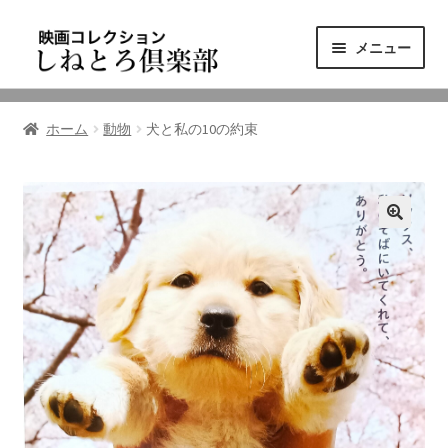
ナ
コ
メニュー
ビ
ン
ゲ
テ
ニュース
ー
ン
ホーム
動物
犬と私の10の約束
シ
ツ
映画コレクション
ョ
へ
ン
ス
東三河の映画館
へ
キ
ス
ッ
しねとろ倶楽部について
キ
プ
ッ
プ
リンクの旅