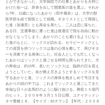
とができなかった。大学病院での仕事とあかりを天秤に
かけた祐一は、辞表を出して開業医の道を選ぶ。それか
ら7年、22歳になったあかり（田中麗奈）は、大学の獣
医学部を経て獣医として就職。ギタリストとして帰国し
た進（加瀬亮）とも再会を果たし、二人は恋に落ちた。
ある日、交通事故に遭った進は後遺症で指を自由に動か
せなくなってしまう。あかりのことも避けるようになっ
た進のもとに、ソックスが訪れる。セラピードックとし
ての資質を持つソックスは進の心情を癒して、再びギタ
ーを演奏できる身体にした。社会人としても忙しくなっ
たあかりはソックスと過ごせる時間も限られてきた。犬
の寿命は、約10年。老いたソックスは、臨終の日を迎え
ようとしていた。命が燃え尽きようとするソックスを見
守るあかりと進。ソックスの身体を抱きしめて号泣する
あかりの頭の中では、これまでソックスと過ごしてきた
幸福な日々が走馬灯のように駆け抜ける。興収１５億円
のヒット。２００８年３月１５日公開、ユナイテッドシ
ネマ豊橋１８。【サイズ：B5チラシ】【年代：２００８