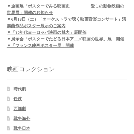
▼企画展「ポスターでみる映画史 愛しの動物映画の
世界展」開催のお知らせ
▼6月13日（土）「オーケストラで聴く映画音楽コンサート」演
奏曲作品ポスター展示のご案内
▼「70年代ヨーロッパ映画の魅力」展開催
▼展示会「ポスターでたどる日本アニメ映画の世界」展 開催
▼「フランス映画ポスター展」開催
映画コレクション
時代劇
任侠
西部劇
戦争海外
戦争日本