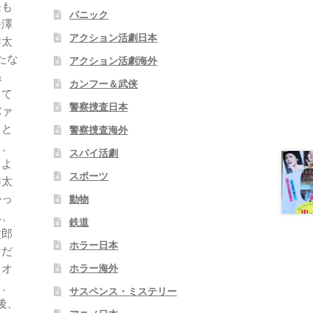
昼も
パニック
長澤
アクション活劇日本
洋太
たな
アクション活劇海外
係
カンフー＆武侠
って
警察捜査日本
バァ
こと
警察捜査海外
て、
スパイ活劇
。よ
スポーツ
洋太
かっ
動物
れ、
鉄道
太郎
ホラー日本
けだ
カオ
ホラー海外
も、
サスペンス・ミステリー
後、