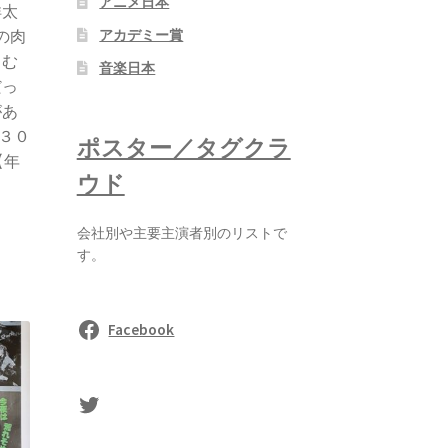
アニメ日本
洋太
アカデミー賞
の肉
もむ
音楽日本
だっ
があ
３０
ポスター／タグクラ
【年
ウド
会社別や主要主演者別のリストで
す。
Facebook
sasaki's Twitter