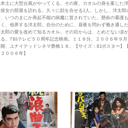
縄本土に大型台風がやってくる。その夜、カオルの身を案じた
は彼女の部屋を訪れる。久々に顔を合せる2人。しかし、洋太郎
は、いつのまにか再起不能の病魔に冒されていた。懸命の看護
しく、他界する洋太郎。自分のために、昼夜を問わず働き通し
洋太郎の愛を改めて知るカオル。その目からは、とめどない涙
れる。TBSテレビ５０周年記念映画。１１８分。２００６年９月
公開、ユナイテッドシネマ豊橋１８。【サイズ：B2ポスター】
：２００６年】