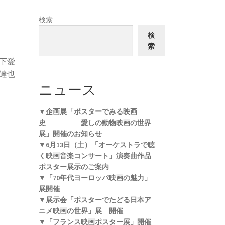
検索
検
索
下愛
達也
ニュース
▼企画展「ポスターでみる映画
史 愛しの動物映画の世界
展」開催のお知らせ
▼6月13日（土）「オーケストラで聴
く映画音楽コンサート」演奏曲作品
ポスター展示のご案内
▼「70年代ヨーロッパ映画の魅力」
展開催
▼展示会「ポスターでたどる日本ア
ニメ映画の世界」展 開催
▼「フランス映画ポスター展」開催