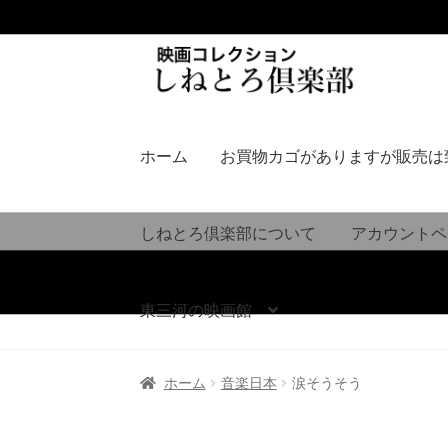
ナ
コ
ビ
ン
ゲ
テ
ー
ン
シ
ツ
ホーム
お買物カゴがありますが販売は
ョ
へ
ン
ス
へ
キ
しねとろ倶楽部について
アカウントペ
ス
ッ
キ
プ
ッ
東三河の映画館
プ
ホーム
音楽日本
涙そうそう