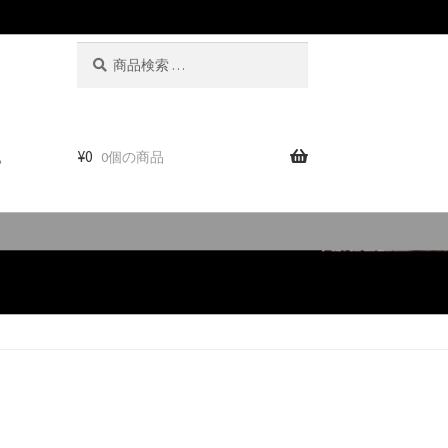
検
検
索
索
対
象:
。
¥
0
0個の商品