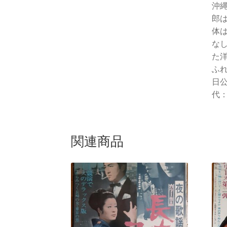
沖
郎
体
な
た
ふ
日
代
関連商品