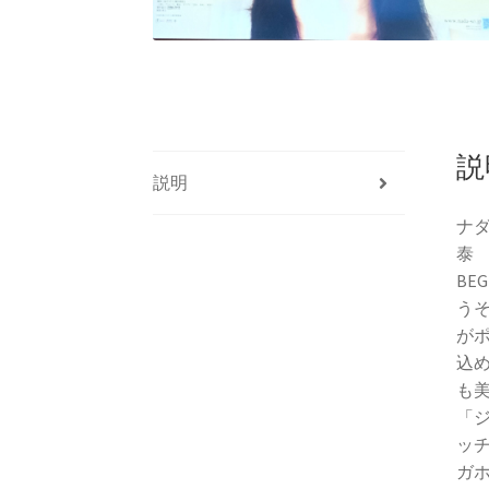
説
説明
ナ
泰
BE
うそ
が
込
も
「
ッ
ガ