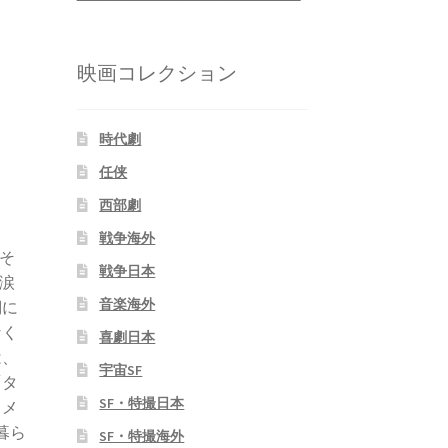
映画コレクション
時代劇
任侠
西部劇
：
戦争海外
そ
戦争日本
涙
音楽海外
詞に
なく
喜劇日本
は、
宇宙SF
「タ
SF・特撮日本
てメ
暮ら
SF・特撮海外