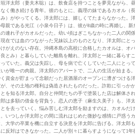
新垣洋太郎（妻夫木聡）は、飲食店を持つことを夢見ながら、
もなく働き続ける青年。彼のもとに、義理の妹であるカオル（
さみ）がやってくる。洋太郎には、嬉しくてたまらなかった。
の母親である光江（小泉今日子）は、彼が8歳の時に再婚し、新
親の連れ子がカオルだった。幼い頃はぎこちなかった二人の関
、現在では血のつながった兄妹以上のものとなり、洋太郎にと
かけがえのない存在。沖縄本島の高校に合格したカオルは、オ
平良とみ）と暮らしていた離島を離れ、洋太郎と一緒に暮らす
なっていた。義父は失踪し、母を病で亡くしていた二人にとっ
互いが唯一の肉親。洋太郎のアパートで、二人の生活が始まる
やく資金が貯まって念願だった居酒屋のオープンに漕ぎつける
だが、その土地の権利は偽造されたものだった。詐欺に引っか
ことを知る洋太郎。自分と仲間たちの手で塗装した店は解体さ
太郎は多額の借金を背負う。恋人の恵子（麻生久美子）も、洋
もとを去っていく。悩み苦しむ洋太郎を励ますのは、カオルだ
た。いつしか洋太郎との間に流れはじめた微妙な感情に戸惑う
は、大学の卒業を機に自立する決意を洋太郎に告げる。洋太郎
れに反対はできなかった。二人が別々に暮らすようになって1年