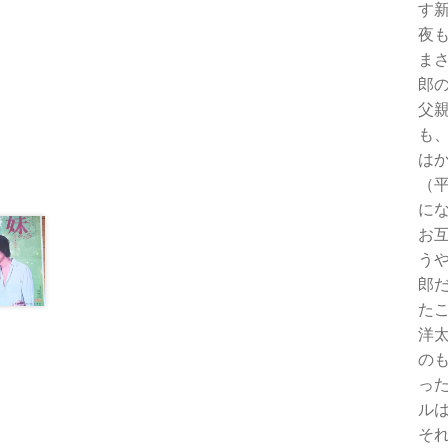
す
夜
ま
郎
父
も
は
（
に
お
う
郎
た
洋
の
っ
ル
そ