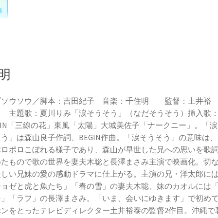
明
ダソウソウ／脚本：吉田紀子 音楽：千住明 監督：土井裕
 主題歌：夏川りみ「涙そうそう」（なだそうそう）挿入歌
GIN「三線の花」東風「太陽」大城美佐子「ナークニー」。「涙
う」は森山良子作詞、BEGIN作曲。「涙そうそう」の意味は、
ポロポロこぼれる様子であり、森山が早世した兄への思いを歌
めたもので歌の世界を妻夫木聡と長澤まさみ主演で映画化。切
美しい兄妹の愛の感動ドラマに仕上がる。主演の兄・洋太郎に
ジョゼと虎と魚たち」「春の雪」の妻夫木聡、妹のカオルには
チ」「ラフ」の長澤まさみ。「いま、会いにゆきます」で初め
ホンをとったテレビディレクター土井裕泰の監督2作目。沖縄で