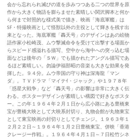
会から忘れられ滅びの道を歩みつつある二つの世界を原
作から大きく物語を膨らませた素晴しい関沢脚本と何か
ら何まで対照的な様式美で描き、映画「海底軍艦」は
SF・特撮映画として怪獣以外の主役として輝きを残す出
来となった。海底軍艦「轟天号」のデザインはあの絵物
語作家小松崎茂、ムウ撃滅命令を受けて出撃する場面か
らスピード感溢れる描写、空中から海中への突っ込む場
面などは後年の「ＳＷ」でも描かれたアングル描写であ
るほど素晴しい。勿論伊福部昭の音楽も大きな効果を発
揮した。９４分。ムウ帝国の守り神は深海龍「マン
ダ」。ＴＶドラマ「マイテｲ・ジャック」や１９７８年
「惑星大戦争」など「轟天号」の影響は非常に大きく伝
わる。ポスターデザインが素晴しい構図で好きなポスタ
ー。この年１９６４年２月１日から広小路にある豊橋東
宝が豊橋大映として大映系封切り、丸物会館が丸物東宝
として東宝映画の封切りとしてチェンジ。１９６３年１
２月２２日～１９６４年１月２日豊橋東宝、併映「香港
クレージー作戦」。１９６４年４月１日～７日松竹シネ