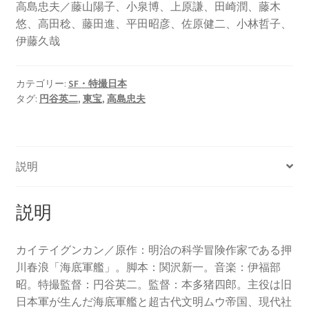
高島忠夫／藤山陽子、小泉博、上原謙、田崎潤、藤木
悠、高田稔、藤田進、平田昭彦、佐原健二、小林哲子、
伊藤久哉
カテゴリー:
SF・特撮日本
タグ:
円谷英二
,
東宝
,
高島忠夫
説明
説明
カイテイグンカン／原作：明治の科学冒険作家である押
川春浪「海底軍艦」。脚本：関沢新一。音楽：伊福部
昭。特撮監督：円谷英二。監督：本多猪四郎。主役は旧
日本軍が生んだ海底軍艦と超古代文明ムウ帝国、現代社