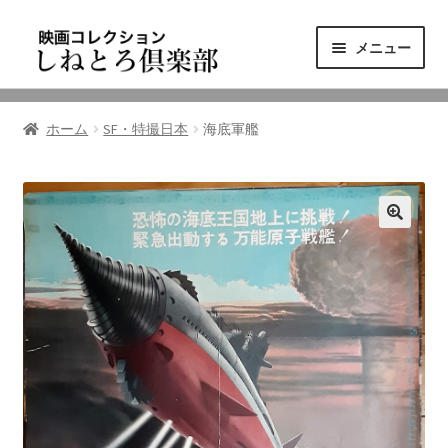
ナ
コ
メニュー
ビ
ン
ゲ
テ
ニュース
ー
ン
ホーム
SF・特撮日本
海底軍艦
シ
ツ
映画コレクション
ョ
へ
ン
ス
東三河の映画館
へ
キ
ス
ッ
しねとろ倶楽部について
キ
プ
ッ
プ
リンクの旅