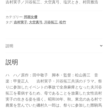
吉村実子／川谷拓三、大空真弓、塩沢とき、村田雅浩
カテゴリー:
邦画女優
タグ:
吉村実子
,
大空真弓
,
川谷拓三
,
松竹
説明
説明
ハ ハ／原作：田中敬子 脚本・監督：松山善三 音
楽：甲斐正人 吉村実子・川谷拓三共演のドラマ。祭
りに参加したイベントの事故で全身麻痺となった夫川谷
拓三を看病するため、母であることを放棄した女性吉村
実子の生きる姿を描く。昭和30年、秋。東北のある村で
農業を営んでいた磯村久一郎は、祭りに参加した際騎馬