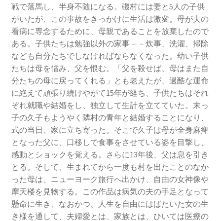
戦で落馬し、半身不随になる。磯村には妻と5人の子供
がいたが、この事故をきっかけに生活は激変。母が夫の
看病に専念するために、母親であることを放棄したので
ある。子供たちは勉強以外の家事－－炊事、洗濯、掃除
なども自分たちでしなければならなくなった。幼い子供
たちは母を憎み、父を恨む。「父を殺せば、母はまた自
分たちの母に戻ってくれる」とも老えたが、過酷な運命
に絶えて頑張り続けやがて15年が経ち、子供たちはそれ
ぞれ就職や結婚をし、独立して生計を立てていた。末っ
子の久子もようやく隣村の青年と結婚することになり、
式の当日、家に立ち寄った。そこで久子は母が全身麻痺
となった父に、口移しで食事をさせている姿を目撃し、
感動とショックを覚える。さらに13年後、父は息を引き
とる。そして、生まれてから一度も村を出たことのなか
った母は、ニューヨーク旅行へ出かけ、自由の女神像や
摩天楼を見物する。この作品は病気の夫の手足となって
懸命に生き、なおかつ、人生を自由にはばたいた女の生
き様を通して、夫婦愛とは、家族とは、ひいては医療の