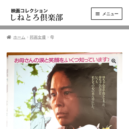
ナ
コ
メニュー
ビ
ン
ゲ
テ
ニュース
ー
ン
ホーム
邦画女優
母
シ
ツ
映画コレクション
ョ
へ
ン
ス
東三河の映画館
へ
キ
ス
ッ
しねとろ倶楽部について
キ
プ
ッ
プ
リンクの旅