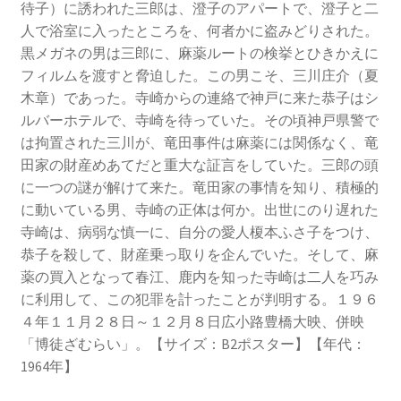
待子）に誘われた三郎は、澄子のアパートで、澄子と二
人で浴室に入ったところを、何者かに盗みどりされた。
黒メガネの男は三郎に、麻薬ルートの検挙とひきかえに
フィルムを渡すと脅迫した。この男こそ、三川庄介（夏
木章）であった。寺崎からの連絡で神戸に来た恭子はシ
ルバーホテルで、寺崎を待っていた。その頃神戸県警で
は拘置された三川が、竜田事件は麻薬には関係なく、竜
田家の財産めあてだと重大な証言をしていた。三郎の頭
に一つの謎が解けて来た。竜田家の事情を知り、積極的
に動いている男、寺崎の正体は何か。出世にのり遅れた
寺崎は、病弱な慎一に、自分の愛人榎本ふさ子をつけ、
恭子を殺して、財産乗っ取りを企んでいた。そして、麻
薬の買入となって春江、鹿内を知った寺崎は二人を巧み
に利用して、この犯罪を計ったことが判明する。１９６
４年１１月２８日～１２月８日広小路豊橋大映、併映
「博徒ざむらい」。【サイズ：B2ポスター】【年代：
1964年】