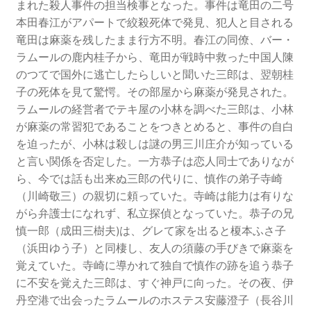
まれた殺人事件の担当検事となった。事件は竜田の二号
本田春江がアパートで絞殺死体で発見、犯人と目される
竜田は麻薬を残したまま行方不明。春江の同僚、バー・
ラムールの鹿内桂子から、竜田が戦時中救った中国人陳
のつてで国外に逃亡したらしいと聞いた三郎は、翌朝桂
子の死体を見て驚愕。その部屋から麻薬が発見された。
ラムールの経営者でテキ屋の小林を調べた三郎は、小林
が麻薬の常習犯であることをつきとめると、事件の自白
を迫ったが、小林は殺しは謎の男三川庄介が知っている
と言い関係を否定した。一方恭子は恋人同士でありなが
ら、今では話も出来ぬ三郎の代りに、慎作の弟子寺崎
（川崎敬三）の親切に頼っていた。寺崎は能力は有りな
がら弁護士になれず、私立探偵となっていた。恭子の兄
慎一郎（成田三樹夫)は、グレて家を出ると榎本ふさ子
（浜田ゆう子）と同棲し、友人の須藤の手びきで麻薬を
覚えていた。寺崎に導かれて独自で慎作の跡を追う恭子
に不安を覚えた三郎は、すぐ神戸に向った。その夜、伊
丹空港で出会ったラムールのホステス安藤澄子（長谷川