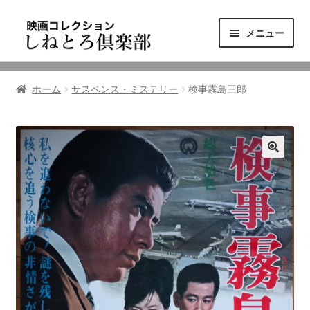
ナ
コ
メニュー
ビ
ン
ゲ
テ
ニュース
ー
ン
ホーム
サスペンス・ミステリー
検事霧島三郎
シ
ツ
映画コレクション
ョ
へ
ン
ス
東三河の映画館
へ
キ
ス
ッ
しねとろ倶楽部について
キ
プ
ッ
プ
リンクの旅