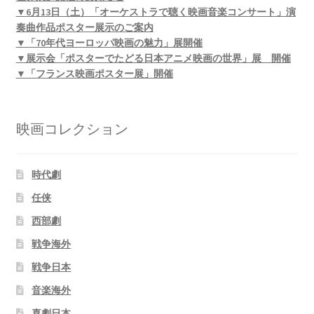
▼6月13日（土）「オーケストラで聴く映画音楽コンサート」演
奏曲作品ポスター展示のご案内
▼「70年代ヨーロッパ映画の魅力」展開催
▼展示会「ポスターでたどる日本アニメ映画の世界」展 開催
▼「フランス映画ポスター展」開催
映画コレクション
時代劇
任侠
西部劇
戦争海外
戦争日本
音楽海外
喜劇日本