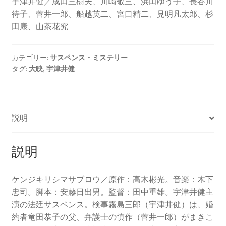
宇津井健／成田三樹夫、川崎敬三、浜田ゆう子、長谷川
待子、菅井一郎、船越英二、宮口精二、見明凡太郎、杉
田康、山茶花究
カテゴリー:
サスペンス・ミステリー
タグ:
大映
,
宇津井健
説明
説明
ケンジキリシマサブロウ／原作：高木彬光。音楽：木下
忠司。脚本：安藤日出男。監督：田中重雄。宇津井健主
演の法廷サスペンス。検事霧島三郎（宇津井健）は、婚
約者竜田恭子の父、弁護士の慎作（菅井一郎）がまきこ