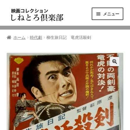
ナ
コ
メニュー
ビ
ン
ゲ
テ
ニュース
ー
ン
ホーム
時代劇
柳生旅日記 竜虎活殺剣
シ
ツ
映画コレクション
ョ
へ
ン
ス
東三河の映画館
へ
キ
ス
ッ
しねとろ倶楽部について
キ
プ
ッ
プ
リンクの旅