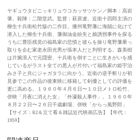
ヤギュウタビニッキリュウコカッサツケン／脚本：高岩
肇。殺陣：二階堂武。監督：萩原遼。近衛十四郎主演の
柳生十兵衛松竹版の二作目。播州竜野藩に海賊に化けて
潜入した柳生十兵衛、藩御油金紛失と娘誘拐事件を探る
うちに豊臣残党の福島家の悲憤と彼らを操り竜野藩乗っ
取りを企む家老永田光男が張本人だと判明する。森美樹
は片腕浪人で元隠密、十兵衛を倒すことに生きがいを感
じているがラスト全ての悪人が片付いて福島家の姫宇治
みさ子と共にジャガタラに向かう。近衛の逆手斬りが初
見参でこの作品の後東映に移籍して剣優としての評価を
更に高める。１９６０年４月６日〜１０日メトロ松竹、
併映「月夜に消えた女」「外濠殺人事件」。１９６０年
８月２２日〜２６日千歳劇場、併映「からっ風野郎」
【サイズ：B2＆立て看＆雑誌近代映画広告】【年代：
1959】