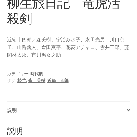
柳生旅日記 竜虎活
殺剣
近衛十四郎／森美樹、宇治みさ子、永田光男、川口京
子、山路義人、倉田爽平、花菱アチャコ、雲井三郎、藤
間林太郎、市川男女之助
カテゴリー:
時代劇
タグ:
松竹
,
森 美樹
,
近衛十四郎
説明
説明