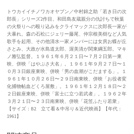
トウカイイチノワカオヤブン／中村錦之助「若き日の次
郎長」シリーズ2作目。和田島友蔵親分の仇討ちで秋葉
の火祭りへの殴り込みをクライマックスに次郎長一家が
大暴れ。森の石松にジェリー藤尾、仲宗根美樹など人気
歌手を起用、その他清水一家メンバーには女房お蝶が丘
さとみ、大政が水島道太郎、渥美清が関東綱五郎。マキ
ノ雅弘監督。１９６１年６月２１日〜７月２日第一東
映、併映「はやぶさ大名」。１９６１年９月２７日〜１
０月３日銀座東映、併映「男の血潮がこだまする」。１
９６１年１０月２６日〜２９日南東映、併映「お役者変
化捕物帖血どくろ屋敷」。１９６１年１２月１８日〜２
２日銀座東映、併映「富士に立つ若武者」。１９６２年
３月２１日〜２３日南東映、併映「花笠ふたり若衆」
【サイズ：B2 立て看＆中吊り＆近代映画】【年代：
1961】