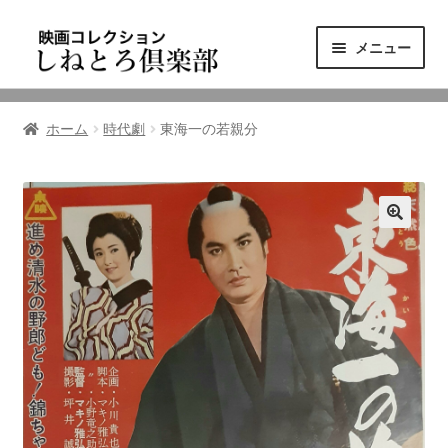
ナ
コ
メニュー
ビ
ン
ゲ
テ
ニュース
ー
ン
ホーム
時代劇
東海一の若親分
シ
ツ
映画コレクション
ョ
へ
ン
ス
東三河の映画館
へ
キ
ス
ッ
しねとろ倶楽部について
キ
プ
ッ
プ
リンクの旅