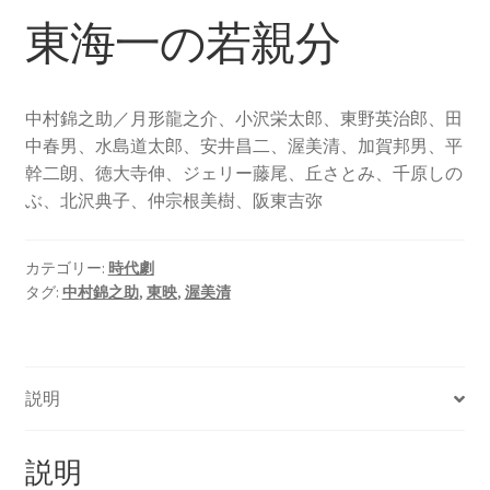
東海一の若親分
中村錦之助／月形龍之介、小沢栄太郎、東野英治郎、田
中春男、水島道太郎、安井昌二、渥美清、加賀邦男、平
幹二朗、徳大寺伸、ジェリー藤尾、丘さとみ、千原しの
ぶ、北沢典子、仲宗根美樹、阪東吉弥
カテゴリー:
時代劇
タグ:
中村錦之助
,
東映
,
渥美清
説明
説明