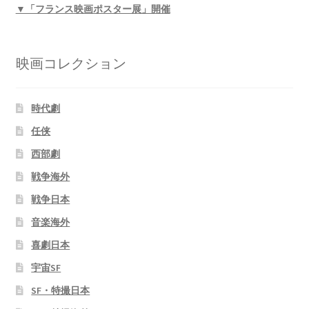
▼「フランス映画ポスター展」開催
映画コレクション
時代劇
任侠
西部劇
戦争海外
戦争日本
音楽海外
喜劇日本
宇宙SF
SF・特撮日本