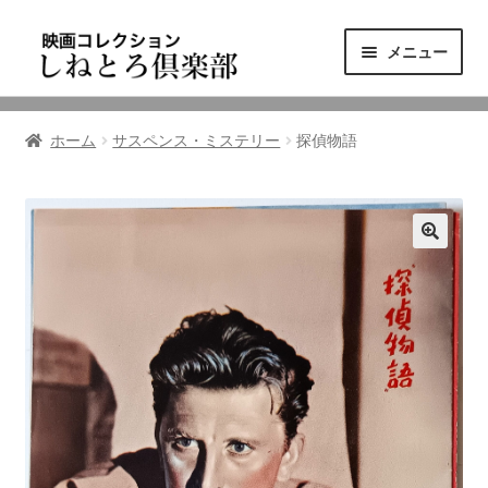
ナ
コ
メニュー
ビ
ン
ゲ
テ
ニュース
ー
ン
ホーム
サスペンス・ミステリー
探偵物語
シ
ツ
映画コレクション
ョ
へ
ン
ス
東三河の映画館
へ
キ
ス
ッ
しねとろ倶楽部について
キ
プ
ッ
プ
リンクの旅