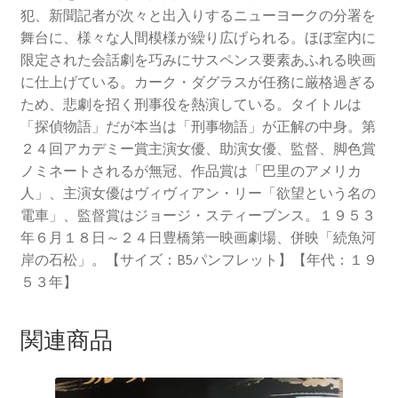
犯、新聞記者が次々と出入りするニューヨークの分署を
舞台に、様々な人間模様が繰り広げられる。ほぼ室内に
限定された会話劇を巧みにサスペンス要素あふれる映画
に仕上げている。カーク・ダグラスが任務に厳格過ぎる
ため、悲劇を招く刑事役を熱演している。タイトルは
「探偵物語」だが本当は「刑事物語」が正解の中身。第
２４回アカデミー賞主演女優、助演女優、監督、脚色賞
ノミネートされるが無冠、作品賞は「巴里のアメリカ
人」、主演女優はヴィヴィアン・リー「欲望という名の
電車」、監督賞はジョージ・スティーブンス。１９５３
年６月１８日～２４日豊橋第一映画劇場、併映「続魚河
岸の石松」。【サイズ：B5パンフレット】【年代：１９
５３年】
関連商品