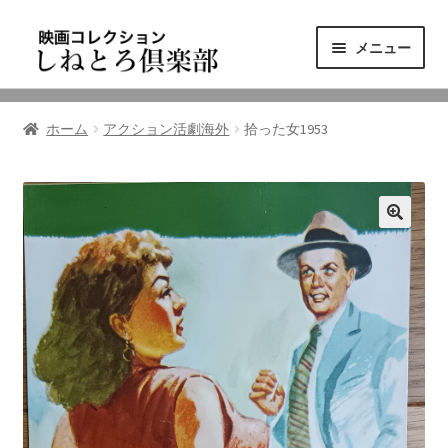
ナ
コ
メニュー
ビ
ン
ゲ
テ
ニュース
ー
ン
ホーム
アクション活劇海外
拾った女1953
シ
ツ
映画コレクション
ョ
へ
ン
ス
東三河の映画館
へ
キ
ス
ッ
しねとろ倶楽部について
キ
プ
ッ
プ
リンクの旅