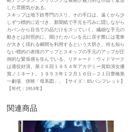
帖アクション。スリリングな展開が魅力的な作品で緊迫
した雰囲気がある。
スキップは地下鉄専門のスリ。その手口は、遠くから少
しずつ標的に近づき、新聞紙で手元を巧みに隠しながら
カバンから目当ての品だけをスッていく。繊細な手元の
動きとは対照的に、開けたカバンを元に戻す際には電車
が大きく揺れる瞬間を利用するという大胆さ。何も知ら
ない標的の表情のアップとスキップの手元のアップが圧
倒的な緊張感を生んでいる。リチャード・ウィドマーク
は適役好演。第２６回１９５４年アカデミー賞助演女優
賞ノミネート。１９５３年１２月１６日～２１日豊橋第
一劇場、併映「母系図」。【サイズ：B5パンフレット】
【年代：1953年】
関連商品