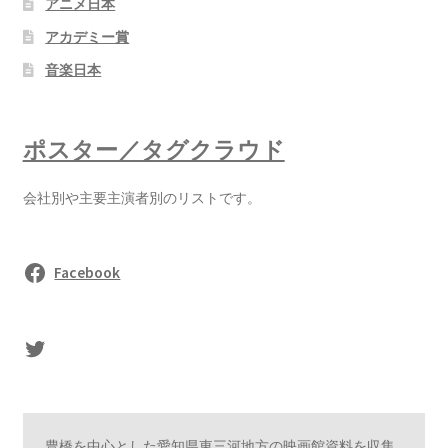
アニメ日本
アカデミー賞
音楽日本
ポスター／タグクラウド
会社別や主要主演者別のリストです。
Facebook
sasaki's Twitter
豊橋を中心とした愛知県東三河地方の映画館資料を収集