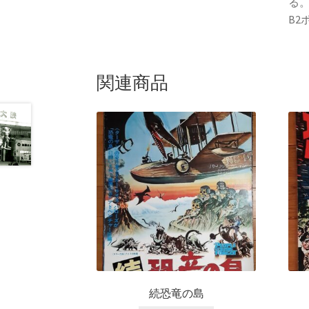
る
B2
関連商品
続恐竜の島