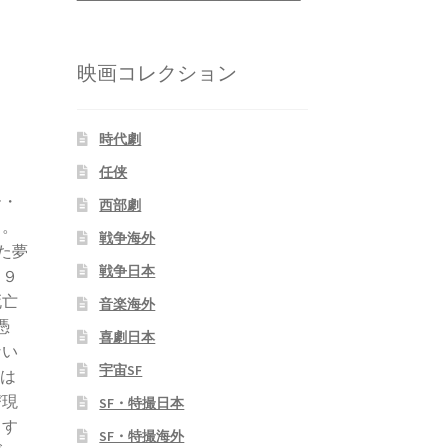
映画コレクション
時代劇
任侠
ー・
西部劇
ド。
戦争海外
た夢
戦争日本
１９
死亡
音楽海外
憑
喜劇日本
ない
宇宙SF
）は
び現
SF・特撮日本
とす
SF・特撮海外