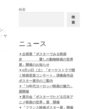
検索
検
索
ン、
・サ
ニュース
▼企画展「ポスターでみる映画
史 愛しの動物映画の世界
展」開催のお知らせ
▼6月13日（土）「オーケストラで聴
く映画音楽コンサート」演奏曲作品
ポスター展示のご案内
▼「70年代ヨーロッパ映画の魅力」
展開催
▼展示会「ポスターでたどる日本ア
ニメ映画の世界」展 開催
▼「フランス映画ポスター展」開催