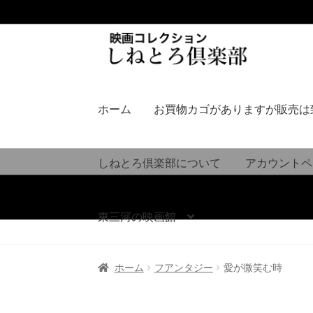
ナ
コ
ビ
ン
ゲ
テ
ー
ン
シ
ツ
ホーム
お買物カゴがありますが販売は
ョ
へ
ン
ス
へ
キ
しねとろ倶楽部について
アカウントペ
ス
ッ
キ
プ
ッ
東三河の映画館
プ
ホーム
フアンタジー
愛が微笑む時