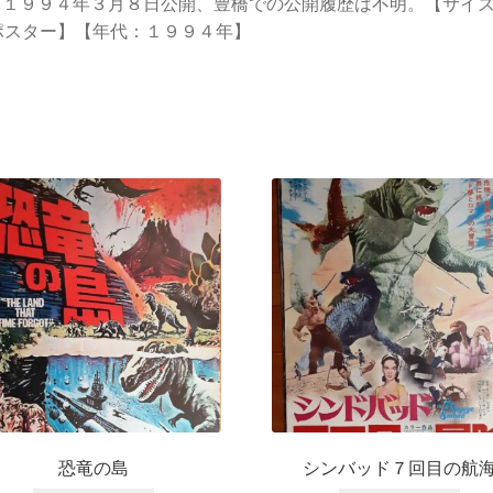
。１９９４年３月８日公開、豊橋での公開履歴は不明。【サイ
ポスター】【年代：１９９４年】
恐竜の島
シンバッド７回目の航