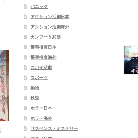
ズ：
パニック
アクション活劇日本
アクション活劇海外
カンフー＆武侠
警察捜査日本
警察捜査海外
スパイ活劇
スポーツ
動物
鉄道
ホラー日本
ホラー海外
サスペンス・ミステリー
海