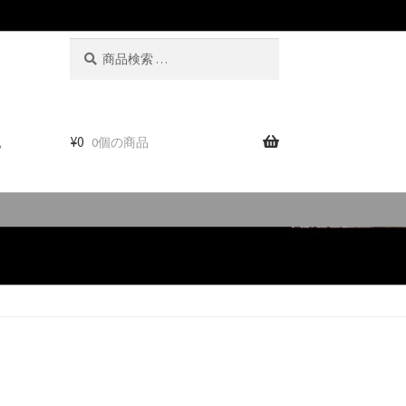
検
検
索
索
対
象:
。
¥
0
0個の商品