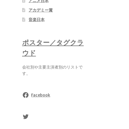
アニメ日本
アカデミー賞
音楽日本
ポスター／タグクラ
ウド
会社別や主要主演者別のリストで
す。
Facebook
sasaki's Twitter