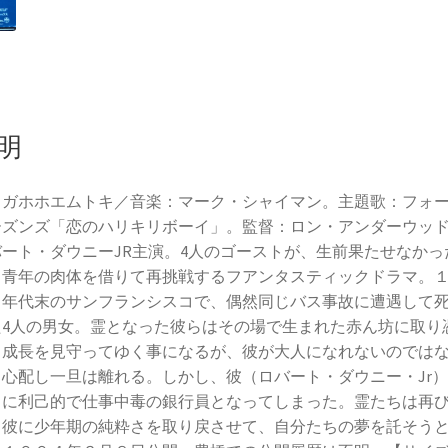
明
イガホホエムトキ／音楽：マーク・シャイマン。主題歌：フォ
ーズンズ「恋のハリキリボーイ」。監督：ロン・アンダーウッ
バート・ダウニーJR主演。4人のゴーストが、生前果たせなかっ
、青年の肉体を借りて再挑戦するフアンタスティックドラマ。
０年代末のサンフランシスコで、偶然同じバス事故に遭遇して
た4人の男女。霊となった彼らはその場で生まれた赤ん坊に取り
、成長を見守ってゆく事になるが、彼が大人になれないのでは
と心配し一旦は離れる。しかし、彼（ロバート・ダウニー・Jr
常に利己的で仕事中毒の銀行員となってしまった。霊たちは再
、彼に少年期の純粋さを取り戻させて、自分たちの夢を託そう