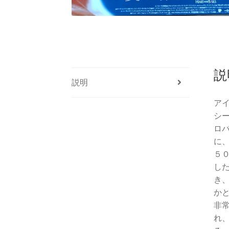
説
説明
ア
シ
ロ
に
５
し
き
か
非
れ