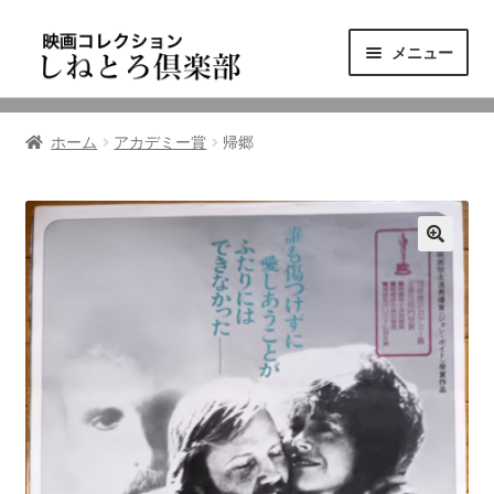
ナ
コ
メニュー
ビ
ン
ゲ
テ
ニュース
ー
ン
ホーム
アカデミー賞
帰郷
シ
ツ
映画コレクション
ョ
へ
ン
ス
東三河の映画館
へ
キ
ス
ッ
しねとろ倶楽部について
キ
プ
ッ
プ
リンクの旅