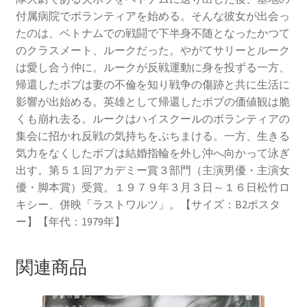
付属病院でボランティアを始める。そんな彼女が出会っ
たのは、ベトナムでの戦闘で下半身不随となったかつて
のクラスメート、ルークだった。やがてサリーとルーク
は愛し合う仲に。ルークが反戦運動に身を投ずる一方、
帰還したボブは妻の不倫を知り戦争の傷跡と共に生活に
影響が出始める。英雄として帰還したボブの価値観は脆
くも崩れ去る。ルークはハイスクールのボランティアの
集会に招かれ反戦の気持ちをぶちまける。一方、生きる
気力をなくしたボブは結婚指輪を外し沖へ向かって泳ぎ
出す。第５１回アカデミー賞３部門（主演男優・主演女
優・脚本賞）受賞。１９７９年３月３日～１６日松竹ロ
キシー、併映「ラストワルツ」。【サイズ：B2ポスタ
ー】【年代：1979年】
関連商品